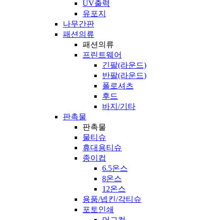
UV출력
유포지
나무간판
패션의류
패션의류
프린트웨어
긴팔(라운드)
반팔(라운드)
폴로셔츠
후드
바지/기타
판촉물
판촉물
물티슈
휴대용티슈
종이컵
6.5온스
8온스
12온스
용품/넵킨/각티슈
포토인쇄
머그컵