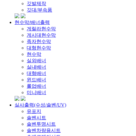
깃발제작
깃대/부속품
현수막/배너출력
게릴라현수막
게시대현수막
족자현수막
대형현수막
현수막
실외배너
실내배너
대형배너
윈드배너
롤업배너
미니배너
실사출력(수성/솔벤/UV)
유포지
솔벤시트
솔벤투명시트
솔벤차량용시트