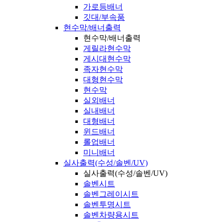
가로등배너
깃대/부속품
현수막/배너출력
현수막/배너출력
게릴라현수막
게시대현수막
족자현수막
대형현수막
현수막
실외배너
실내배너
대형배너
윈드배너
롤업배너
미니배너
실사출력(수성/솔벤/UV)
실사출력(수성/솔벤/UV)
솔벤시트
솔벤그레이시트
솔벤투명시트
솔벤차량용시트