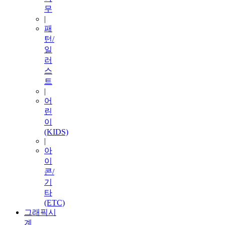
무
|
패
턴/
일
러
스
트
|
어
린
이
(KIDS)
|
아
이
콘/
기
타
(ETC)
그래픽시
계