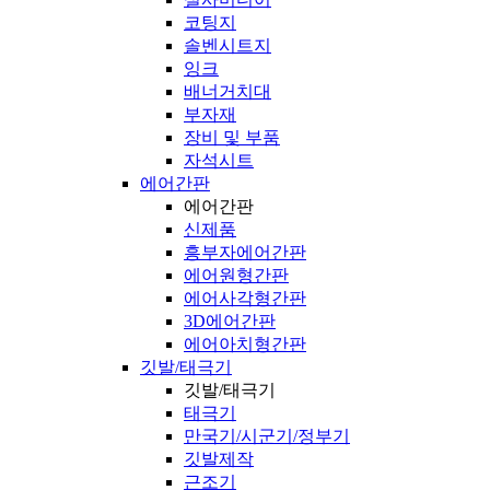
코팅지
솔벤시트지
잉크
배너거치대
부자재
장비 및 부품
자석시트
에어간판
에어간판
신제품
흥부자에어간판
에어원형간판
에어사각형간판
3D에어간판
에어아치형간판
깃발/태극기
깃발/태극기
태극기
만국기/시군기/정부기
깃발제작
근조기