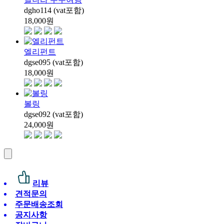
dgho114 (vat포함)
18,000
원
엘리펀트
dgse095 (vat포함)
18,000
원
볼링
dgse092 (vat포함)
24,000
원
리뷰
견적문의
주문배송조회
공지사항