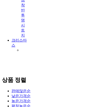
점
착
반
투
명
시
트
지
크리스마
스
상품 정렬
판매많은순
낮은가격순
높은가격순
평점높은순