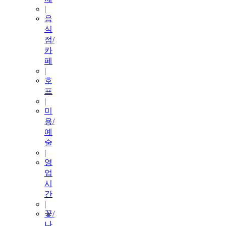
|
음
식
점/
카
페
|
호
프
|
미
용/
예
술
|
영
업
시
간
|
꽃/
나