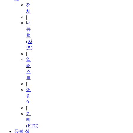
전
체
|
내
츄
럴
(자
연)
|
일
러
스
트
|
어
린
이
|
기
타
(ETC)
뮤럴 실