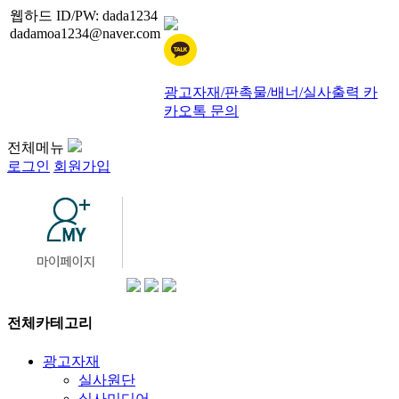
웹하드 ID/PW: dada1234
dadamoa1234@naver.com
광고자재/판촉물/배너/실사출력 카
카오톡 문의
전체메뉴
로그인
회원가입
전체카테고리
광고자재
실사원단
실사미디어