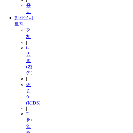
종
교
현관문시
트지
전
체
|
내
츄
럴
(자
연)
|
어
린
이
(KIDS)
|
패
턴/
일
러