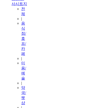
사시트지
전
체
|
음
식
점/
호
프/
카
페
|
미
용/
예
술
|
약
국/
펫
샵
|