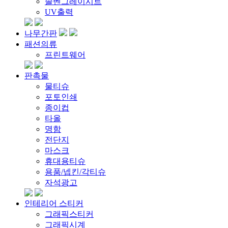
솔벤그레이시트
UV출력
나무간판
패션의류
프린트웨어
판촉물
물티슈
포토인쇄
종이컵
타올
명함
전단지
마스크
휴대용티슈
용품/넵킨/각티슈
자석광고
인테리어 스티커
그래픽스티커
그래픽시계