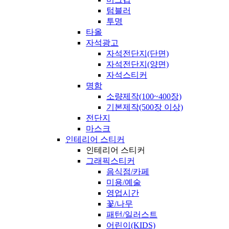
텀블러
투명
타올
자석광고
자석전단지(단면)
자석전단지(양면)
자석스티커
명함
소량제작(100~400장)
기본제작(500장 이상)
전단지
마스크
인테리어 스티커
인테리어 스티커
그래픽스티커
음식점/카페
미용/예술
영업시간
꽃/나무
패턴/일러스트
어린이(KIDS)