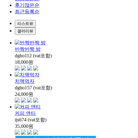
후기많은순
최근등록순
리스트뷰
갤러리뷰
반짝반짝 밤
dgho112 (vat포함)
18,000
원
치맥먹자
dgho157 (vat포함)
24,000
원
커피 앤티
ijs674 (vat포함)
35,000
원