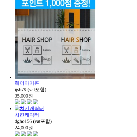
헤어아이콘
ijs679 (vat포함)
35,000
원
치킨캐릭터
dgho156 (vat포함)
24,000
원