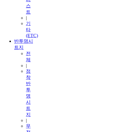
스
트
|
기
타
(ETC)
반투명시
트지
전
체
|
점
착
반
투
명
시
트
지
|
무