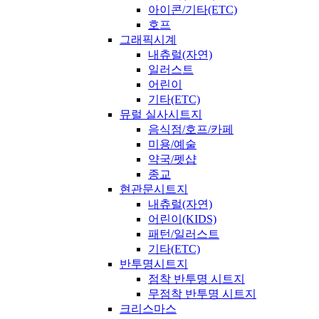
아이콘/기타(ETC)
호프
그래픽시계
내츄럴(자연)
일러스트
어린이
기타(ETC)
뮤럴 실사시트지
음식점/호프/카페
미용/예술
약국/펫샵
종교
현관문시트지
내츄럴(자연)
어린이(KIDS)
패턴/일러스트
기타(ETC)
반투명시트지
점착 반투명 시트지
무점착 반투명 시트지
크리스마스