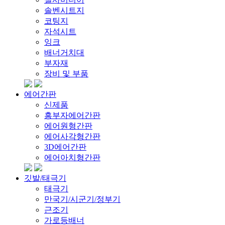
솔벤시트지
코팅지
자석시트
잉크
배너거치대
부자재
장비 및 부품
에어간판
신제품
흥부자에어간판
에어원형간판
에어사각형간판
3D에어간판
에어아치형간판
깃발/태극기
태극기
만국기/시군기/정부기
근조기
가로등배너