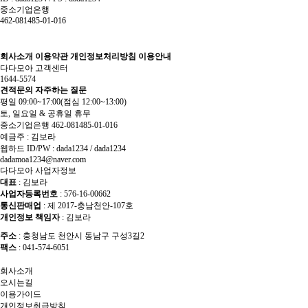
중소기업은행
462-081485-01-016
회사소개
이용약관
개인정보처리방침
이용안내
다다모아 고객센터
1644-5574
견적문의
자주하는 질문
평일 09:00~17:00
(점심 12:00~13:00)
토, 일요일 & 공휴일 휴무
중소기업은행 462-081485-01-016
예금주 : 김보라
웹하드 ID/PW : dada1234 / dada1234
dadamoa1234@naver.com
다다모아 사업자정보
대표
: 김보라
사업자등록번호
: 576-16-00662
통신판매업
: 제 2017-충남천안-107호
개인정보 책임자
: 김보라
주소
: 충청남도 천안시 동남구 구성3길2
팩스
: 041-574-6051
회사소개
오시는길
이용가이드
개인정보취급방침