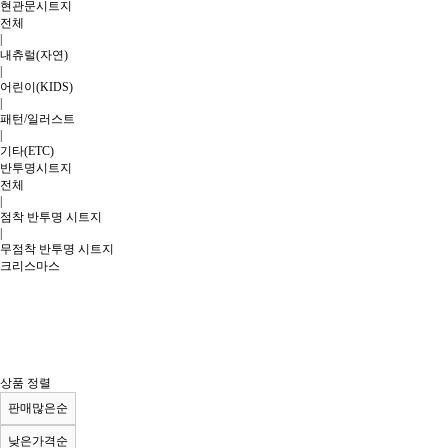
현관문시트지
전체
|
내츄럴(자연)
|
어린이(KIDS)
|
패턴/일러스트
|
기타(ETC)
반투명시트지
전체
|
점착 반투명 시트지
|
무점착 반투명 시트지
크리스마스
상품 정렬
판매많은순
낮은가격순