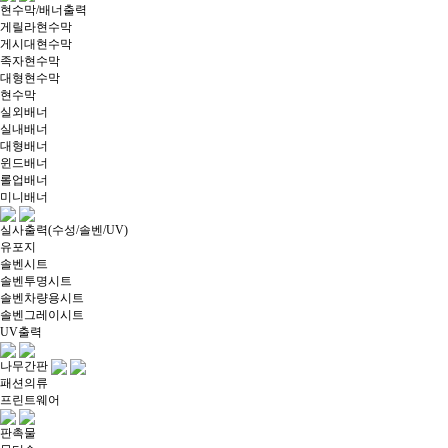
현수막/배너출력
게릴라현수막
게시대현수막
족자현수막
대형현수막
현수막
실외배너
실내배너
대형배너
윈드배너
롤업배너
미니배너
실사출력(수성/솔벤/UV)
유포지
솔벤시트
솔벤투명시트
솔벤차량용시트
솔벤그레이시트
UV출력
나무간판
패션의류
프린트웨어
판촉물