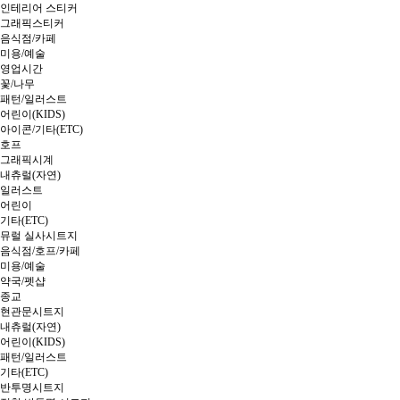
인테리어 스티커
그래픽스티커
음식점/카페
미용/예술
영업시간
꽃/나무
패턴/일러스트
어린이(KIDS)
아이콘/기타(ETC)
호프
그래픽시계
내츄럴(자연)
일러스트
어린이
기타(ETC)
뮤럴 실사시트지
음식점/호프/카페
미용/예술
약국/펫샵
종교
현관문시트지
내츄럴(자연)
어린이(KIDS)
패턴/일러스트
기타(ETC)
반투명시트지