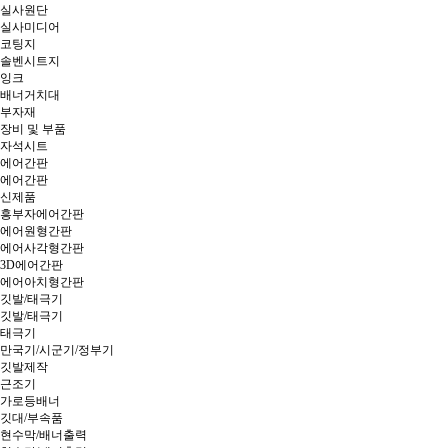
실사원단
실사미디어
코팅지
솔벤시트지
잉크
배너거치대
부자재
장비 및 부품
자석시트
에어간판
에어간판
신제품
흥부자에어간판
에어원형간판
에어사각형간판
3D에어간판
에어아치형간판
깃발/태극기
깃발/태극기
태극기
만국기/시군기/정부기
깃발제작
근조기
가로등배너
깃대/부속품
현수막/배너출력