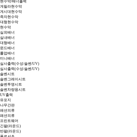
현수막/배너출력
게릴라현수막
게시대현수막
족자현수막
대형현수막
현수막
실외배너
실내배너
대형배너
윈드배너
롤업배너
미니배너
실사출력(수성/솔벤/UV)
실사출력(수성/솔벤/UV)
솔벤시트
솔벤그레이시트
솔벤투명시트
솔벤차량용시트
UV출력
유포지
나무간판
패션의류
패션의류
프린트웨어
긴팔(라운드)
반팔(라운드)
폴로셔츠