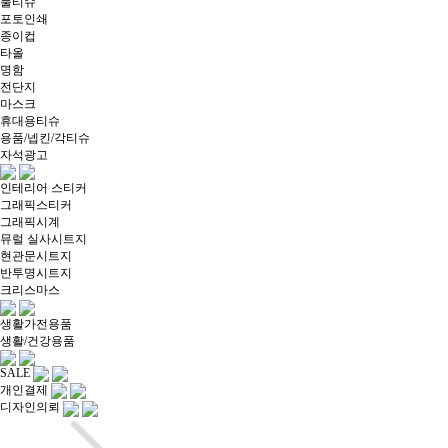
물티슈
포토인쇄
종이컵
타올
명함
전단지
마스크
휴대용티슈
용품/넵킨/각티슈
자석광고
인테리어 스티커
그래픽스티커
그래픽시계
뮤럴 실사시트지
현관문시트지
반투명시트지
크리스마스
생활가전용품
생활/건강용품
SALE
개인결제
디자인의뢰