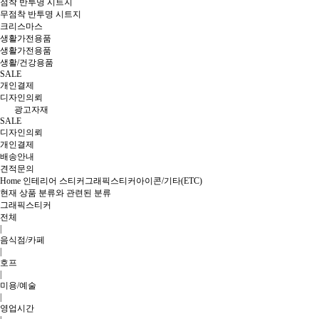
점착 반투명 시트지
무점착 반투명 시트지
크리스마스
생활가전용품
생활가전용품
생활/건강용품
SALE
개인결제
디자인의뢰
광고자재
SALE
디자인의뢰
개인결제
배송안내
견적문의
Home
인테리어 스티커
그래픽스티커
아이콘/기타(ETC)
현재 상품 분류와 관련된 분류
그래픽스티커
전체
|
음식점/카페
|
호프
|
미용/예술
|
영업시간