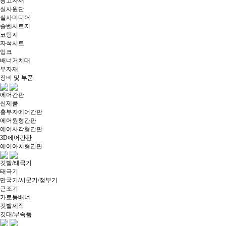
광고자재
실사원단
실사미디어
솔벤시트지
코팅지
자석시트
잉크
배너거치대
부자재
장비 및 부품
에어간판
신제품
흥부자에어간판
에어원형간판
에어사각형간판
3D에어간판
에어아치형간판
깃발/태극기
태극기
만국기/시군기/정부기
근조기
가로등배너
깃발제작
깃대/부속품