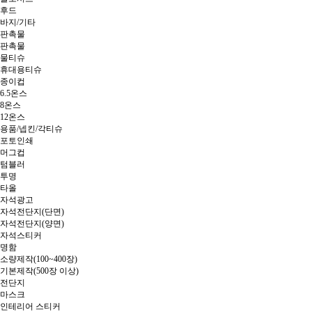
후드
바지/기타
판촉물
판촉물
물티슈
휴대용티슈
종이컵
6.5온스
8온스
12온스
용품/넵킨/각티슈
포토인쇄
머그컵
텀블러
투명
타올
자석광고
자석전단지(단면)
자석전단지(양면)
자석스티커
명함
소량제작(100~400장)
기본제작(500장 이상)
전단지
마스크
인테리어 스티커