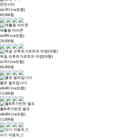
런던시티
idc293 (vat포함)
69,000
원
재활용 아이콘
dc099 (vat포함)
20,000
원
독일 슈투트가르트의 야경(대형)
dc103 (vat포함)
60,000
원
물은 셀프입니다
idk483 (vat포함)
15,000
원
물&추가반찬 셀프
idk484 (vat포함)
15,000
원
아기 자동차_C