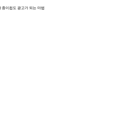
아
종이컵도 광고가 되는 마법