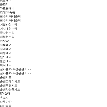
깃발제작
근조기
가로등배너
깃대/부속품
현수막/배너출력
현수막/배너출력
게릴라현수막
게시대현수막
족자현수막
대형현수막
현수막
실외배너
실내배너
대형배너
윈드배너
롤업배너
미니배너
실사출력(수성/솔벤/UV)
실사출력(수성/솔벤/UV)
솔벤시트
솔벤그레이시트
솔벤투명시트
솔벤차량용시트
UV출력
유포지
나무간판
패션의류