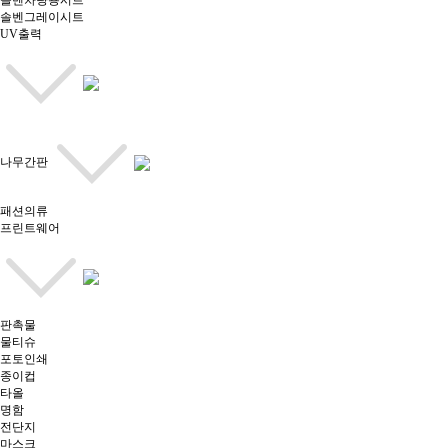
솔벤차량용시트
솔벤그레이시트
UV출력
나무간판
패션의류
프린트웨어
판촉물
물티슈
포토인쇄
종이컵
타올
명함
전단지
마스크