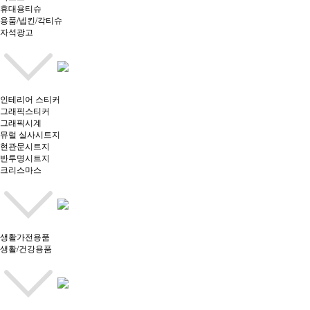
휴대용티슈
용품/넵킨/각티슈
자석광고
인테리어 스티커
그래픽스티커
그래픽시계
뮤럴 실사시트지
현관문시트지
반투명시트지
크리스마스
생활가전용품
생활/건강용품