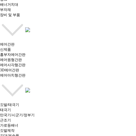
배너거치대
부자재
장비 및 부품
에어간판
신제품
흥부자에어간판
에어원형간판
에어사각형간판
3D에어간판
에어아치형간판
깃발/태극기
태극기
만국기/시군기/정부기
근조기
가로등배너
깃발제작
깃대/부속품