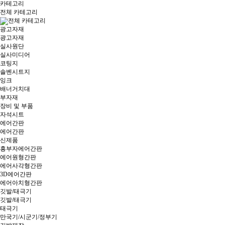
카테고리
전체 카테고리
전체 카테고리
광고자재
광고자재
실사원단
실사미디어
코팅지
솔벤시트지
잉크
배너거치대
부자재
장비 및 부품
자석시트
에어간판
에어간판
신제품
흥부자에어간판
에어원형간판
에어사각형간판
3D에어간판
에어아치형간판
깃발/태극기
깃발/태극기
태극기
만국기/시군기/정부기