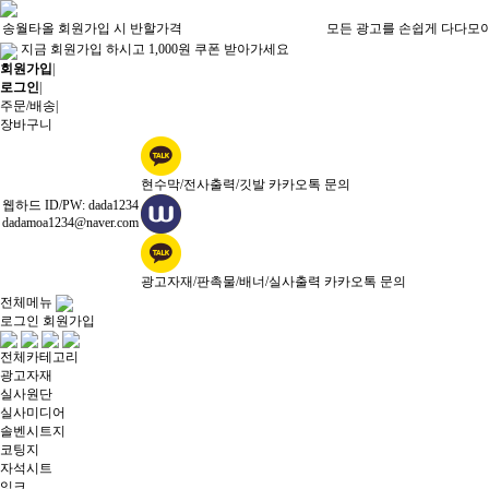
송월타올 회원가입 시 반할가격
모든 광고를 손쉽게 다다모
지금 회원가입 하시고 1,000원 쿠폰 받아가세요
회원가입
|
로그인
|
주문/배송
|
장바구니
현수막/전사출력/깃발 카카오톡 문의
웹하드 ID/PW: dada1234
dadamoa1234@naver.com
광고자재/판촉물/배너/실사출력 카카오톡 문의
전체메뉴
로그인
회원가입
전체카테고리
광고자재
실사원단
실사미디어
솔벤시트지
코팅지
자석시트
잉크