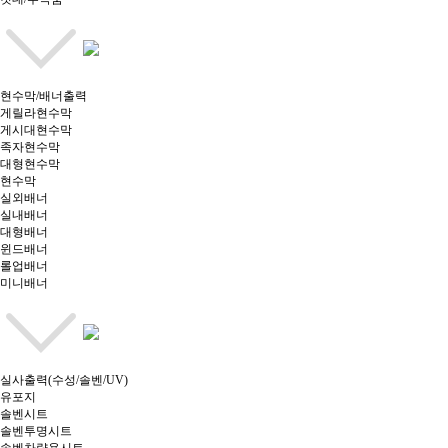
현수막/배너출력
게릴라현수막
게시대현수막
족자현수막
대형현수막
현수막
실외배너
실내배너
대형배너
윈드배너
롤업배너
미니배너
실사출력(수성/솔벤/UV)
유포지
솔벤시트
솔벤투명시트