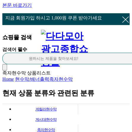
본문 바로가기
지금 회원가입 하시고 1,000원 쿠폰 받아가세요
쇼핑몰 검색
쇼핑몰 검색
검색어
검색어
필수
필수
족자현수막 상품리스트
Home
현수막/배너출력
족자현수막
현재 상품 분류와 관련된 분류
게릴라현수막
게시대현수막
족자현수막