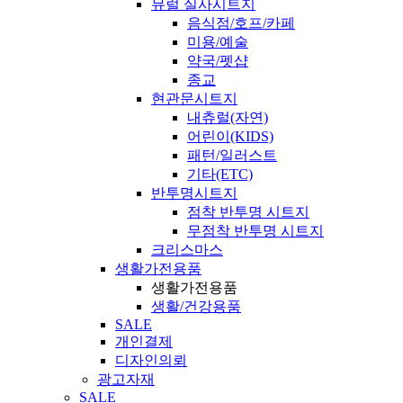
뮤럴 실사시트지
음식점/호프/카페
미용/예술
약국/펫샵
종교
현관문시트지
내츄럴(자연)
어린이(KIDS)
패턴/일러스트
기타(ETC)
반투명시트지
점착 반투명 시트지
무점착 반투명 시트지
크리스마스
생활가전용품
생활가전용품
생활/건강용품
SALE
개인결제
디자인의뢰
광고자재
SALE