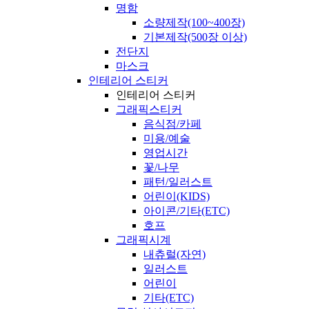
명함
소량제작(100~400장)
기본제작(500장 이상)
전단지
마스크
인테리어 스티커
인테리어 스티커
그래픽스티커
음식점/카페
미용/예술
영업시간
꽃/나무
패턴/일러스트
어린이(KIDS)
아이콘/기타(ETC)
호프
그래픽시계
내츄럴(자연)
일러스트
어린이
기타(ETC)