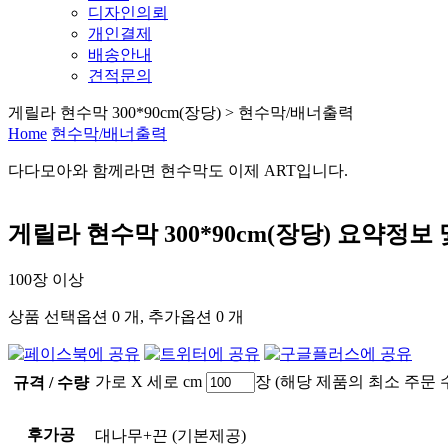
디자인의뢰
개인결제
배송안내
견적문의
게릴라 현수막 300*90cm(장당) > 현수막/배너출력
Home
현수막/배너출력
다다모아
와 함께라면
현수막
도 이제
ART
입니다.
게릴라 현수막 300*90cm(장당)
요약정보 
100장 이상
상품 선택옵션 0 개, 추가옵션 0 개
가로
X 세로
cm
장 (해당 제품의 최소 주문 
규격 / 수량
후가공
대나무+끈
(기본제공)