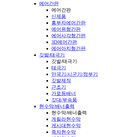
에어간판
에어간판
신제품
흥부자에어간판
에어원형간판
에어사각형간판
3D에어간판
에어아치형간판
깃발/태극기
깃발/태극기
태극기
만국기/시군기/정부기
깃발제작
근조기
가로등배너
깃대/부속품
현수막/배너출력
현수막/배너출력
게릴라현수막
게시대현수막
족자현수막