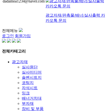
dadamoa1234@naver.com
광고자재/판촉물/배너/실사출력 카
카오톡 문의
전체메뉴
로그인
회원가입
전체카테고리
광고자재
실사원단
실사미디어
솔벤시트지
코팅지
자석시트
잉크
배너거치대
부자재
장비 및 부품