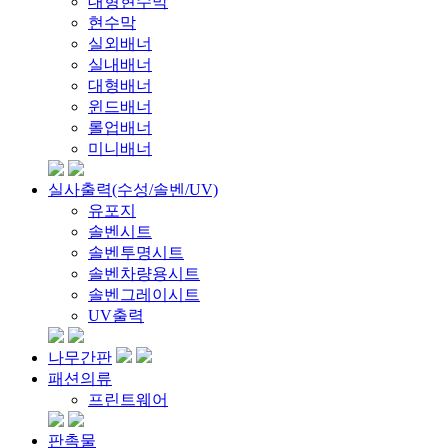
대형현수막
현수막
실외배너
실내배너
대형배너
윈드배너
롤업배너
미니배너
실사출력(수성/솔벤/UV)
유포지
솔벤시트
솔벤투명시트
솔벤차량용시트
솔벤그레이시트
UV출력
나무간판
패션의류
프린트웨어
판촉물