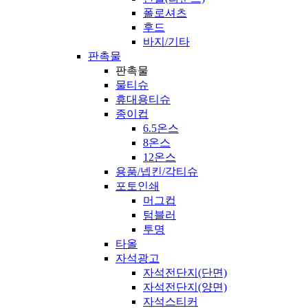
폴로셔츠
후드
바지/기타
판촉물
판촉물
물티슈
휴대용티슈
종이컵
6.5온스
8온스
12온스
용품/넵킨/각티슈
포토인쇄
머그컵
텀블러
투명
타올
자석광고
자석전단지(단면)
자석전단지(양면)
자석스티커