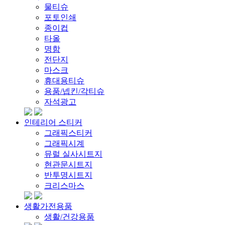
물티슈
포토인쇄
종이컵
타올
명함
전단지
마스크
휴대용티슈
용품/넵킨/각티슈
자석광고
인테리어 스티커
그래픽스티커
그래픽시계
뮤럴 실사시트지
현관문시트지
반투명시트지
크리스마스
생활가전용품
생활/건강용품