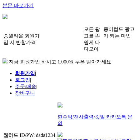
본문 바로가기
모든 광
종이컵도 광고
송월타올 회원가
고를 손
가 되는 마법
입 시 반할가격
쉽게 다
다모아
지금 회원가입 하시고 1,000원 쿠폰 받아가세요
회원가입
|
로그인
|
주문/배송
|
장바구니
현수막/전사출력/깃발 카카오톡 문
의
웹하드 ID/PW: dada1234