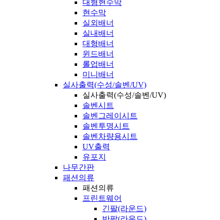
대형현수막
현수막
실외배너
실내배너
대형배너
윈드배너
롤업배너
미니배너
실사출력(수성/솔벤/UV)
실사출력(수성/솔벤/UV)
솔벤시트
솔벤그레이시트
솔벤투명시트
솔벤차량용시트
UV출력
유포지
나무간판
패션의류
패션의류
프린트웨어
긴팔(라운드)
반팔(라운드)