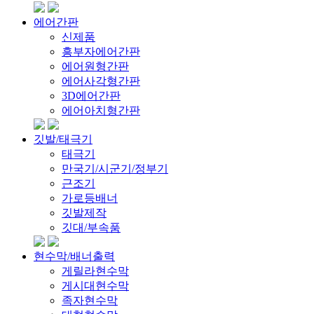
에어간판
신제품
흥부자에어간판
에어원형간판
에어사각형간판
3D에어간판
에어아치형간판
깃발/태극기
태극기
만국기/시군기/정부기
근조기
가로등배너
깃발제작
깃대/부속품
현수막/배너출력
게릴라현수막
게시대현수막
족자현수막