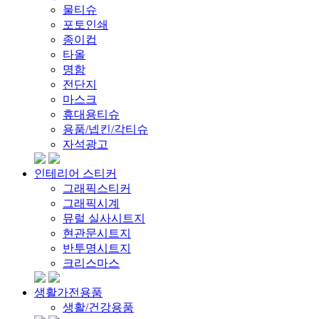
물티슈
포토인쇄
종이컵
타올
명함
전단지
마스크
휴대용티슈
용품/넵킨/각티슈
자석광고
인테리어 스티커
그래픽스티커
그래픽시계
뮤럴 실사시트지
현관문시트지
반투명시트지
크리스마스
생활가전용품
생활/건강용품