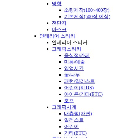
명함
소량제작(100~400장)
기본제작(500장 이상)
전단지
마스크
인테리어 스티커
인테리어 스티커
그래픽스티커
음식점/카페
미용/예술
영업시간
꽃/나무
패턴/일러스트
어린이(KIDS)
아이콘/기타(ETC)
호프
그래픽시계
내츄럴(자연)
일러스트
어린이
기타(ETC)