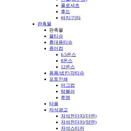
폴로셔츠
후드
바지/기타
판촉물
판촉물
물티슈
휴대용티슈
종이컵
6.5온스
8온스
12온스
용품/넵킨/각티슈
포토인쇄
머그컵
텀블러
투명
타올
자석광고
자석전단지(단면)
자석전단지(양면)
자석스티커