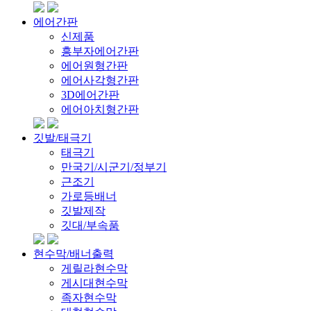
에어간판
신제품
흥부자에어간판
에어원형간판
에어사각형간판
3D에어간판
에어아치형간판
깃발/태극기
태극기
만국기/시군기/정부기
근조기
가로등배너
깃발제작
깃대/부속품
현수막/배너출력
게릴라현수막
게시대현수막
족자현수막