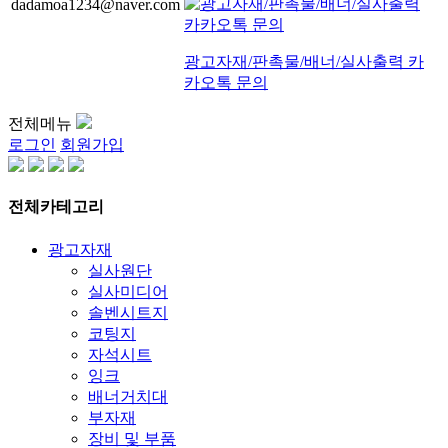
dadamoa1234@naver.com
광고자재/판촉물/배너/실사출력 카
카오톡 문의
전체메뉴
로그인
회원가입
전체카테고리
광고자재
실사원단
실사미디어
솔벤시트지
코팅지
자석시트
잉크
배너거치대
부자재
장비 및 부품