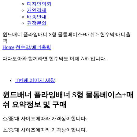
디자인의뢰
개인결제
배송안내
견적문의
윈드배너 플라잉배너 S형 물통베이스+매쉬 > 현수막/배너출
력
Home
현수막/배너출력
다다모아
와 함께라면
현수막
도 이제
ART
입니다.
1번째 이미지 새창
윈드배너 플라잉배너 S형 물통베이스+매
쉬
요약정보 및 구매
소/중/대 사이즈에따라 가격상이합니다.
소/중/대 사이즈에따라 가격상이합니다.