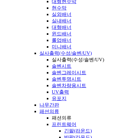
대형현수막
현수막
실외배너
실내배너
대형배너
윈드배너
롤업배너
미니배너
실사출력(수성/솔벤/UV)
실사출력(수성/솔벤/UV)
솔벤시트
솔벤그레이시트
솔벤투명시트
솔벤차량용시트
UV출력
유포지
나무간판
패션의류
패션의류
프린트웨어
긴팔(라운드)
반팔(라운드)