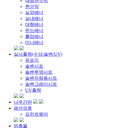
대형현수막
현수막
실외배너
실내배너
대형배너
윈드배너
롤업배너
미니배너
실사출력(수성/솔벤/UV)
유포지
솔벤시트
솔벤투명시트
솔벤차량용시트
솔벤그레이시트
UV출력
나무간판
패션의류
프린트웨어
판촉물