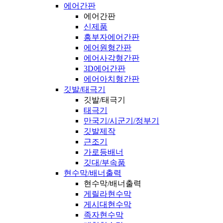
에어간판
에어간판
신제품
흥부자에어간판
에어원형간판
에어사각형간판
3D에어간판
에어아치형간판
깃발/태극기
깃발/태극기
태극기
만국기/시군기/정부기
깃발제작
근조기
가로등배너
깃대/부속품
현수막/배너출력
현수막/배너출력
게릴라현수막
게시대현수막
족자현수막