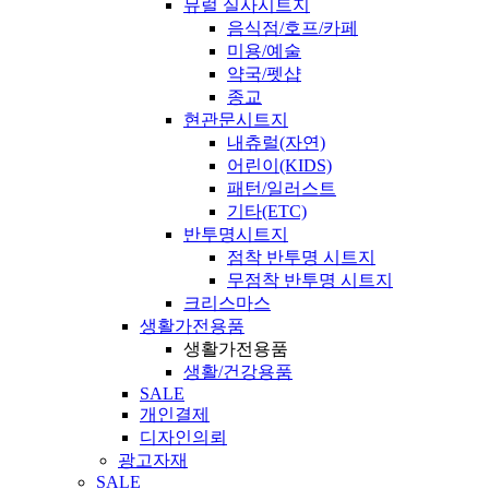
뮤럴 실사시트지
음식점/호프/카페
미용/예술
약국/펫샵
종교
현관문시트지
내츄럴(자연)
어린이(KIDS)
패턴/일러스트
기타(ETC)
반투명시트지
점착 반투명 시트지
무점착 반투명 시트지
크리스마스
생활가전용품
생활가전용품
생활/건강용품
SALE
개인결제
디자인의뢰
광고자재
SALE