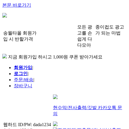
본문 바로가기
모든 광
종이컵도 광고
송월타올 회원가
고를 손
가 되는 마법
입 시 반할가격
쉽게 다
다모아
지금 회원가입 하시고 1,000원 쿠폰 받아가세요
회원가입
|
로그인
|
주문/배송
|
장바구니
현수막/전사출력/깃발 카카오톡 문
의
웹하드 ID/PW: dada1234