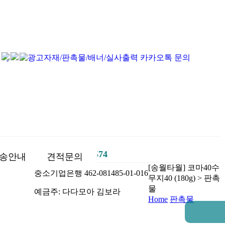
종이컵도 광고가 되는 마법
1644-5574
고객센터
송안내
견적문의
[송월타월] 코마40수
중소기업은행 462-081485-01-016
무지40 (180g) > 판촉
물
예금주: 다다모아 김보라
Home
판촉물