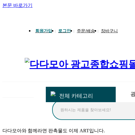
본문 바로가기
송월타올 회원가입 시 반할가격
회원가입
로그인
주문/배송
장바구니
|
|
|
전체 카테고리
다다모아
와 함께라면
판촉물
도 이제
ART
입니다.