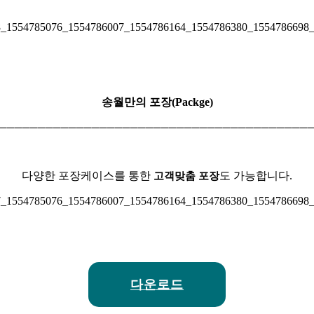
송월만의 포장(Packge)
─
─
─
─
─
─
─
─
─
─
─
─
─
─
─
─
─
─
─
─
─
─
─
─
─
─
─
─
─
─
─
─
─
─
─
─
─
─
─
─
다양한 포장케이스를 통한
도 가능합니다.
고객맞춤 포장
다운로드