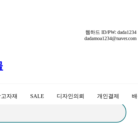
모든 광고를 손쉽게 다다모아
웹하드 ID/PW: dada1234
dadamoa1234@naver.com
광고자재
SALE
디자인의뢰
개인결제
배
검색어
필수