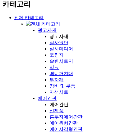
카테고리
전체 카테고리
전체 카테고리
광고자재
광고자재
실사원단
실사미디어
코팅지
솔벤시트지
잉크
배너거치대
부자재
장비 및 부품
자석시트
에어간판
에어간판
신제품
흥부자에어간판
에어원형간판
에어사각형간판