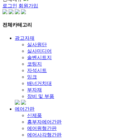
로그인
회원가입
전체카테고리
광고자재
실사원단
실사미디어
솔벤시트지
코팅지
자석시트
잉크
배너거치대
부자재
장비 및 부품
에어간판
신제품
흥부자에어간판
에어원형간판
에어사각형간판