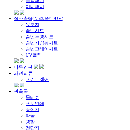
롤업배너
미니배너
실사출력(수성/솔벤/UV)
유포지
솔벤시트
솔벤투명시트
솔벤차량용시트
솔벤그레이시트
UV출력
나무간판
패션의류
프린트웨어
판촉물
물티슈
포토인쇄
종이컵
타올
명함
전단지