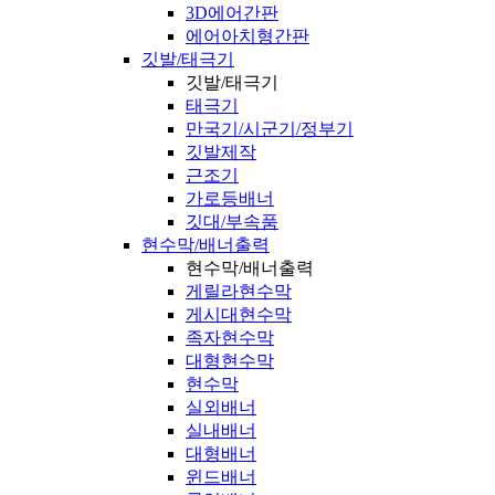
3D에어간판
에어아치형간판
깃발/태극기
깃발/태극기
태극기
만국기/시군기/정부기
깃발제작
근조기
가로등배너
깃대/부속품
현수막/배너출력
현수막/배너출력
게릴라현수막
게시대현수막
족자현수막
대형현수막
현수막
실외배너
실내배너
대형배너
윈드배너