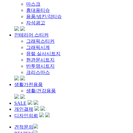
마스크
휴대용티슈
용품/넵킨/각티슈
자석광고
인테리어 스티커
그래픽스티커
그래픽시계
뮤럴 실사시트지
현관문시트지
반투명시트지
크리스마스
생활가전용품
생활/건강용품
SALE
개인결제
디자인의뢰
견적문의