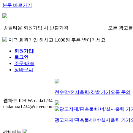
본문 바로가기
송월타올 회원가입 시 반할가격
모든 광고를
지금 회원가입 하시고 1,000원 쿠폰 받아가세요
회원가입
|
로그인
|
주문/배송
|
장바구니
현수막/전사출력/깃발 카카오톡 문의
웹하드 ID/PW: dada1234
dadamoa1234@naver.com
광고자재/판촉물/배너/실사출력 카카
전체메뉴