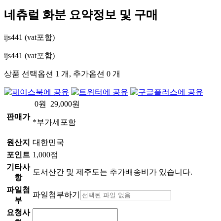
네츄럴 화분
요약정보 및 구매
ijs441 (vat포함)
ijs441 (vat포함)
상품 선택옵션 1 개, 추가옵션 0 개
0
원
29,000
원
판매가
*부가세포함
원산지
대한민국
포인트
1,000점
기타사
도서산간 및 제주도는 추가배송비가 있습니다.
항
파일첨
파일첨부하기
부
요청사