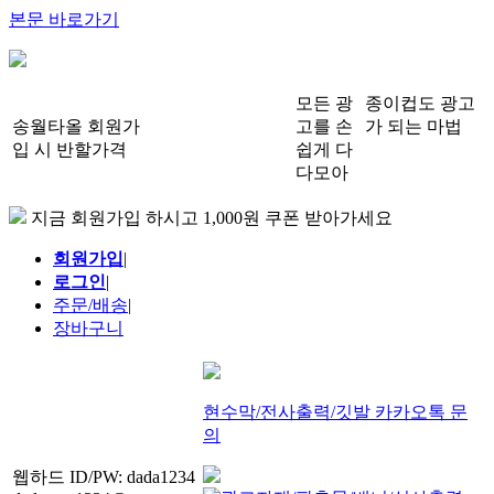
본문 바로가기
모든 광
종이컵도 광고
송월타올 회원가
고를 손
가 되는 마법
입 시 반할가격
쉽게 다
다모아
지금 회원가입 하시고 1,000원 쿠폰 받아가세요
회원가입
|
로그인
|
주문/배송
|
장바구니
현수막/전사출력/깃발 카카오톡 문
의
웹하드 ID/PW: dada1234