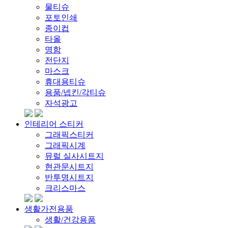
물티슈
포토인쇄
종이컵
타올
명함
전단지
마스크
휴대용티슈
용품/넵킨/각티슈
자석광고
인테리어 스티커
그래픽스티커
그래픽시계
뮤럴 실사시트지
현관문시트지
반투명시트지
크리스마스
생활가전용품
생활/건강용품