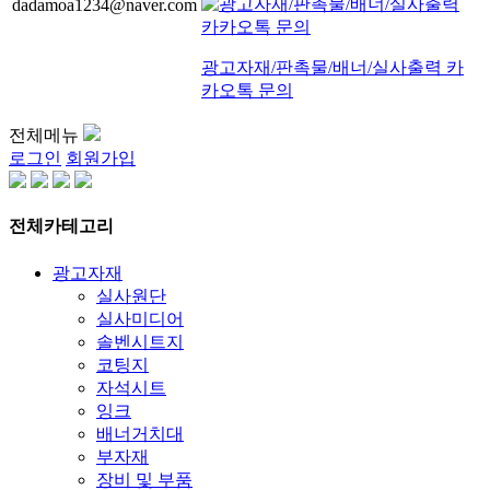
dadamoa1234@naver.com
광고자재/판촉물/배너/실사출력 카
카오톡 문의
전체메뉴
로그인
회원가입
전체카테고리
광고자재
실사원단
실사미디어
솔벤시트지
코팅지
자석시트
잉크
배너거치대
부자재
장비 및 부품