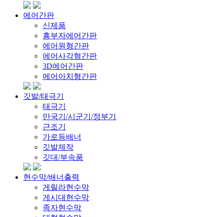
에어간판
신제품
흥부자에어간판
에어원형간판
에어사각형간판
3D에어간판
에어아치형간판
깃발/태극기
태극기
만국기/시군기/정부기
근조기
가로등배너
깃발제작
깃대/부속품
현수막/배너출력
게릴라현수막
게시대현수막
족자현수막