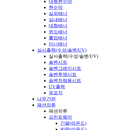
대형현수막
현수막
실외배너
실내배너
대형배너
윈드배너
롤업배너
미니배너
실사출력(수성/솔벤/UV)
실사출력(수성/솔벤/UV)
솔벤시트
솔벤그레이시트
솔벤투명시트
솔벤차량용시트
UV출력
유포지
나무간판
패션의류
패션의류
프린트웨어
긴팔(라운드)
반팔(라운드)