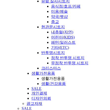
뮤럴 실사시트지
음식점/호프/카페
미용/예술
약국/펫샵
종교
현관문시트지
내츄럴(자연)
어린이(KIDS)
패턴/일러스트
기타(ETC)
반투명시트지
점착 반투명 시트지
무점착 반투명 시트지
크리스마스
생활가전용품
생활가전용품
생활/건강용품
SALE
개인결제
디자인의뢰
광고자재
SALE