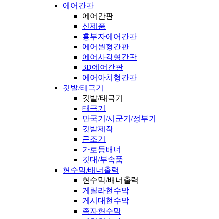
에어간판
에어간판
신제품
흥부자에어간판
에어원형간판
에어사각형간판
3D에어간판
에어아치형간판
깃발/태극기
깃발/태극기
태극기
만국기/시군기/정부기
깃발제작
근조기
가로등배너
깃대/부속품
현수막/배너출력
현수막/배너출력
게릴라현수막
게시대현수막
족자현수막