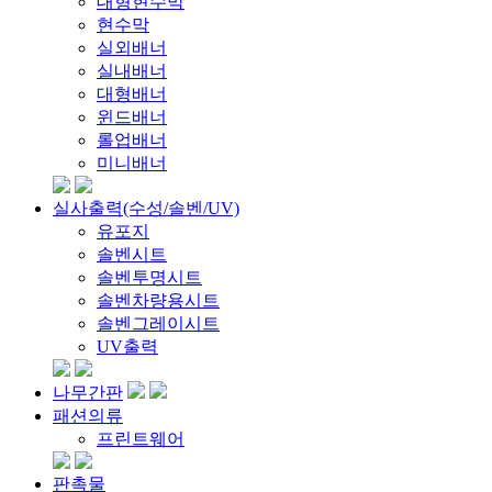
대형현수막
현수막
실외배너
실내배너
대형배너
윈드배너
롤업배너
미니배너
실사출력(수성/솔벤/UV)
유포지
솔벤시트
솔벤투명시트
솔벤차량용시트
솔벤그레이시트
UV출력
나무간판
패션의류
프린트웨어
판촉물