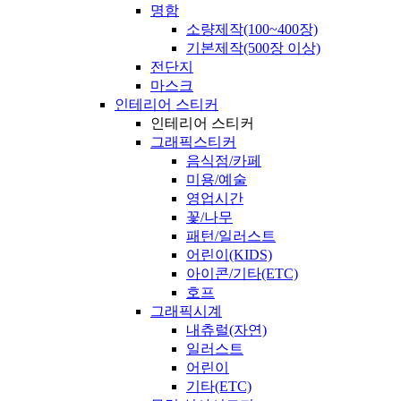
명함
소량제작(100~400장)
기본제작(500장 이상)
전단지
마스크
인테리어 스티커
인테리어 스티커
그래픽스티커
음식점/카페
미용/예술
영업시간
꽃/나무
패턴/일러스트
어린이(KIDS)
아이콘/기타(ETC)
호프
그래픽시계
내츄럴(자연)
일러스트
어린이
기타(ETC)