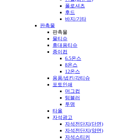
폴로셔츠
후드
바지/기타
판촉물
판촉물
물티슈
휴대용티슈
종이컵
6.5온스
8온스
12온스
용품/넵킨/각티슈
포토인쇄
머그컵
텀블러
투명
타올
자석광고
자석전단지(단면)
자석전단지(양면)
자석스티커