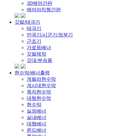
3D에어간판
에어아치형간판
깃발/태극기
태극기
만국기/시군기/정부기
근조기
가로등배너
깃발제작
깃대/부속품
현수막/배너출력
게릴라현수막
게시대현수막
족자현수막
대형현수막
현수막
실외배너
실내배너
대형배너
윈드배너