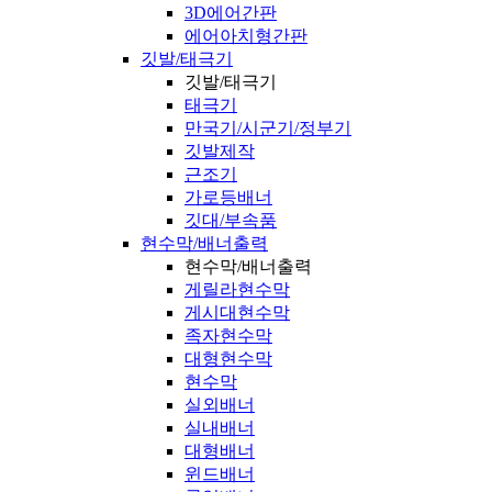
3D에어간판
에어아치형간판
깃발/태극기
깃발/태극기
태극기
만국기/시군기/정부기
깃발제작
근조기
가로등배너
깃대/부속품
현수막/배너출력
현수막/배너출력
게릴라현수막
게시대현수막
족자현수막
대형현수막
현수막
실외배너
실내배너
대형배너
윈드배너