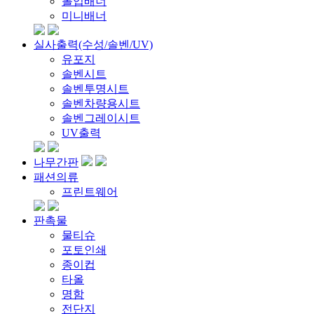
롤업배너
미니배너
실사출력(수성/솔벤/UV)
유포지
솔벤시트
솔벤투명시트
솔벤차량용시트
솔벤그레이시트
UV출력
나무간판
패션의류
프린트웨어
판촉물
물티슈
포토인쇄
종이컵
타올
명함
전단지