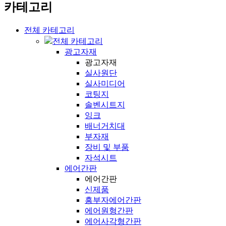
카테고리
전체 카테고리
전체 카테고리
광고자재
광고자재
실사원단
실사미디어
코팅지
솔벤시트지
잉크
배너거치대
부자재
장비 및 부품
자석시트
에어간판
에어간판
신제품
흥부자에어간판
에어원형간판
에어사각형간판