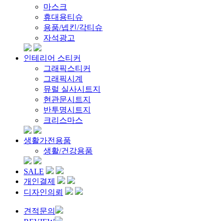
마스크
휴대용티슈
용품/넵킨/각티슈
자석광고
인테리어 스티커
그래픽스티커
그래픽시계
뮤럴 실사시트지
현관문시트지
반투명시트지
크리스마스
생활가전용품
생활/건강용품
SALE
개인결제
디자인의뢰
견적문의