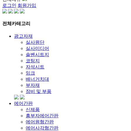
로그인
회원가입
전체카테고리
광고자재
실사원단
실사미디어
솔벤시트지
코팅지
자석시트
잉크
배너거치대
부자재
장비 및 부품
에어간판
신제품
흥부자에어간판
에어원형간판
에어사각형간판