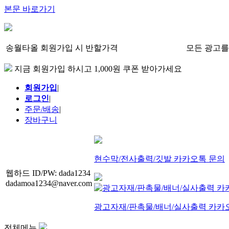
본문 바로가기
송월타올 회원가입 시 반할가격
모든 광고를
지금 회원가입 하시고 1,000원 쿠폰 받아가세요
회원가입
|
로그인
|
주문/배송
|
장바구니
현수막/전사출력/깃발 카카오톡 문의
웹하드 ID/PW: dada1234
dadamoa1234@naver.com
광고자재/판촉물/배너/실사출력 카카
전체메뉴