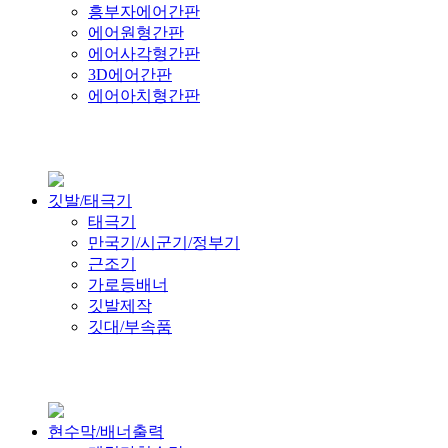
흥부자에어간판
에어원형간판
에어사각형간판
3D에어간판
에어아치형간판
깃발/태극기
태극기
만국기/시군기/정부기
근조기
가로등배너
깃발제작
깃대/부속품
현수막/배너출력