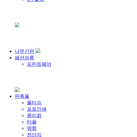
나무간판
패션의류
프린트웨어
판촉물
물티슈
포토인쇄
종이컵
타올
명함
전단지