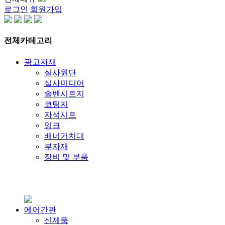
로그인
회원가입
전체카테고리
광고자재
실사원단
실사미디어
솔벤시트지
코팅지
자석시트
잉크
배너거치대
부자재
장비 및 부품
에어간판
신제품