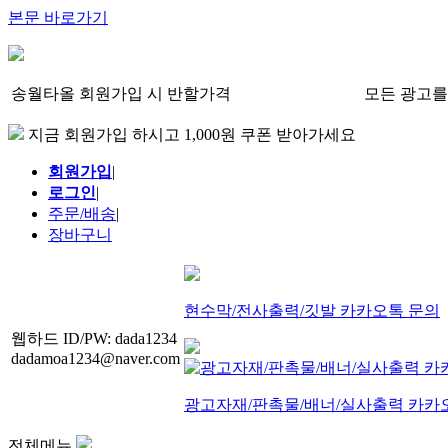
본문 바로가기
송월타올 회원가입 시 반할가격
모든 광고를
지금 회원가입 하시고 1,000원 쿠폰 받아가세요
회원가입
|
로그인
|
주문/배송
|
장바구니
현수막/전사출력/깃발 카카오톡 문의
웹하드 ID/PW: dada1234
dadamoa1234@naver.com
광고자재/판촉물/배너/실사출력 카카
전체메뉴