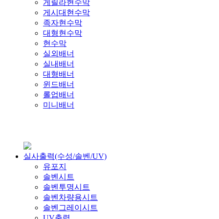
게릴라현수막
게시대현수막
족자현수막
대형현수막
현수막
실외배너
실내배너
대형배너
윈드배너
롤업배너
미니배너
실사출력(수성/솔벤/UV)
유포지
솔벤시트
솔벤투명시트
솔벤차량용시트
솔벤그레이시트
UV출력