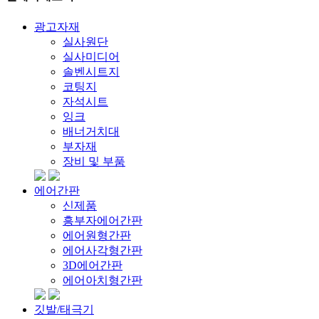
광고자재
실사원단
실사미디어
솔벤시트지
코팅지
자석시트
잉크
배너거치대
부자재
장비 및 부품
에어간판
신제품
흥부자에어간판
에어원형간판
에어사각형간판
3D에어간판
에어아치형간판
깃발/태극기