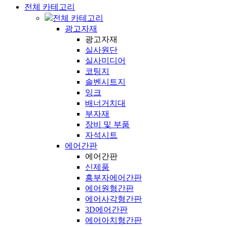
전체 카테고리
전체 카테고리
광고자재
광고자재
실사원단
실사미디어
코팅지
솔벤시트지
잉크
배너거치대
부자재
장비 및 부품
자석시트
에어간판
에어간판
신제품
흥부자에어간판
에어원형간판
에어사각형간판
3D에어간판
에어아치형간판