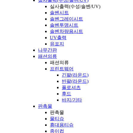
실사출력(수성/솔벤/UV)
실사출력(수성/솔벤/UV)
솔벤시트
솔벤그레이시트
솔벤투명시트
솔벤차량용시트
UV출력
유포지
나무간판
패션의류
패션의류
프린트웨어
긴팔(라운드)
반팔(라운드)
폴로셔츠
후드
바지/기타
판촉물
판촉물
물티슈
휴대용티슈
종이컵