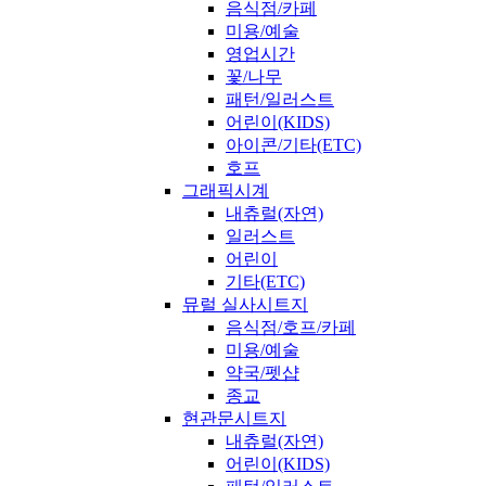
음식점/카페
미용/예술
영업시간
꽃/나무
패턴/일러스트
어린이(KIDS)
아이콘/기타(ETC)
호프
그래픽시계
내츄럴(자연)
일러스트
어린이
기타(ETC)
뮤럴 실사시트지
음식점/호프/카페
미용/예술
약국/펫샵
종교
현관문시트지
내츄럴(자연)
어린이(KIDS)