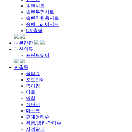
솔벤시트
솔벤투명시트
솔벤차량용시트
솔벤그레이시트
UV출력
나무간판
패션의류
프린트웨어
판촉물
물티슈
포토인쇄
종이컵
타올
명함
전단지
마스크
휴대용티슈
용품/넵킨/각티슈
자석광고