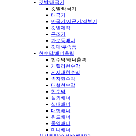
깃발/태극기
깃발/태극기
태극기
만국기/시군기/정부기
깃발제작
근조기
가로등배너
깃대/부속품
현수막/배너출력
현수막/배너출력
게릴라현수막
게시대현수막
족자현수막
대형현수막
현수막
실외배너
실내배너
대형배너
윈드배너
롤업배너
미니배너