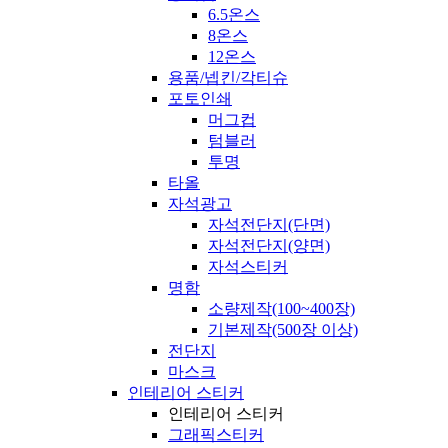
6.5온스
8온스
12온스
용품/넵킨/각티슈
포토인쇄
머그컵
텀블러
투명
타올
자석광고
자석전단지(단면)
자석전단지(양면)
자석스티커
명함
소량제작(100~400장)
기본제작(500장 이상)
전단지
마스크
인테리어 스티커
인테리어 스티커
그래픽스티커