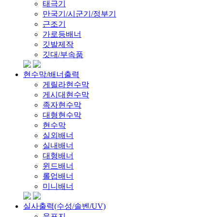
태극기
만국기/시군기/정부기
근조기
가로등배너
깃발제작
깃대/부속품
현수막/배너출력
게릴라현수막
게시대현수막
족자현수막
대형현수막
현수막
실외배너
실내배너
대형배너
윈드배너
롤업배너
미니배너
실사출력(수성/솔벤/UV)
유포지