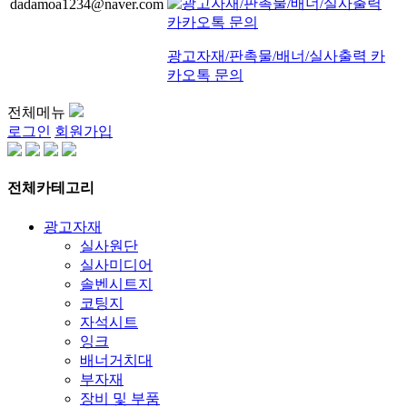
dadamoa1234@naver.com
광고자재/판촉물/배너/실사출력 카
카오톡 문의
전체메뉴
로그인
회원가입
전체카테고리
광고자재
실사원단
실사미디어
솔벤시트지
코팅지
자석시트
잉크
배너거치대
부자재
장비 및 부품