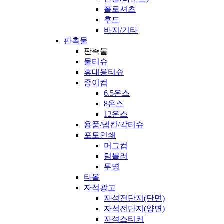
폴로셔츠
후드
바지/기타
판촉물
판촉물
물티슈
휴대용티슈
종이컵
6.5온스
8온스
12온스
용품/넵킨/각티슈
포토인쇄
머그컵
텀블러
투명
타올
자석광고
자석전단지(단면)
자석전단지(양면)
자석스티커