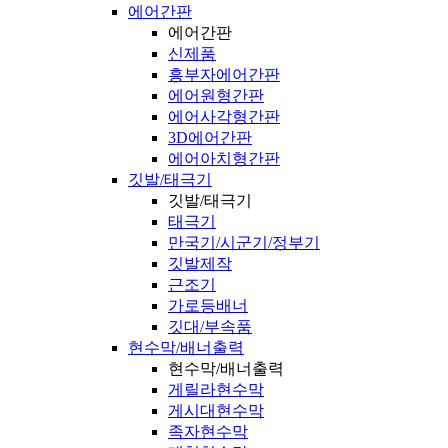
에어간판
에어간판
신제품
흥부자에어간판
에어원형간판
에어사각형간판
3D에어간판
에어아치형간판
깃발/태극기
깃발/태극기
태극기
만국기/시군기/정부기
깃발제작
근조기
가로등배너
깃대/부속품
현수막/배너출력
현수막/배너출력
게릴라현수막
게시대현수막
족자현수막