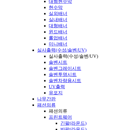
대형현수막
현수막
실외배너
실내배너
대형배너
윈드배너
롤업배너
미니배너
실사출력(수성/솔벤/UV)
실사출력(수성/솔벤/UV)
솔벤시트
솔벤그레이시트
솔벤투명시트
솔벤차량용시트
UV출력
유포지
나무간판
패션의류
패션의류
프린트웨어
긴팔(라운드)
반팔(라운드)