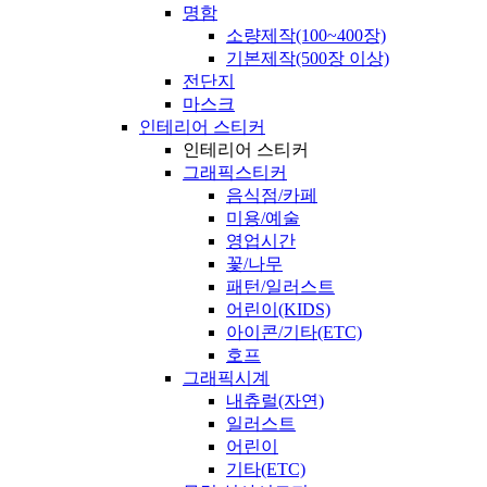
명함
소량제작(100~400장)
기본제작(500장 이상)
전단지
마스크
인테리어 스티커
인테리어 스티커
그래픽스티커
음식점/카페
미용/예술
영업시간
꽃/나무
패턴/일러스트
어린이(KIDS)
아이콘/기타(ETC)
호프
그래픽시계
내츄럴(자연)
일러스트
어린이
기타(ETC)