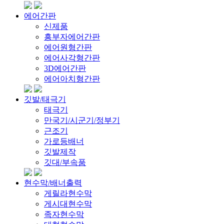
에어간판
신제품
흥부자에어간판
에어원형간판
에어사각형간판
3D에어간판
에어아치형간판
깃발/태극기
태극기
만국기/시군기/정부기
근조기
가로등배너
깃발제작
깃대/부속품
현수막/배너출력
게릴라현수막
게시대현수막
족자현수막