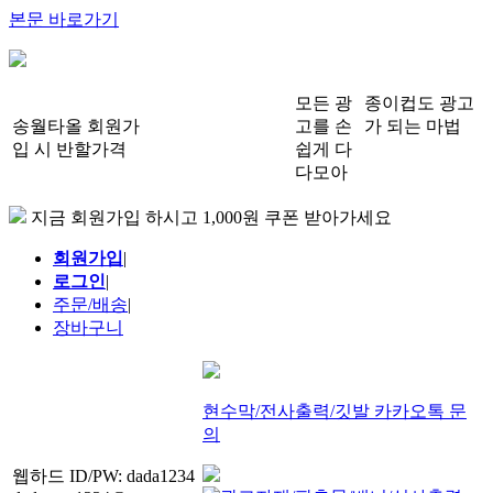
본문 바로가기
모든 광
종이컵도 광고
송월타올 회원가
고를 손
가 되는 마법
입 시 반할가격
쉽게 다
다모아
지금 회원가입 하시고 1,000원 쿠폰 받아가세요
회원가입
|
로그인
|
주문/배송
|
장바구니
현수막/전사출력/깃발 카카오톡 문
의
웹하드 ID/PW: dada1234