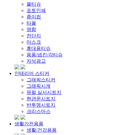
물티슈
포토인쇄
종이컵
타올
명함
전단지
마스크
휴대용티슈
용품/넵킨/각티슈
자석광고
인테리어 스티커
그래픽스티커
그래픽시계
뮤럴 실사시트지
현관문시트지
반투명시트지
크리스마스
생활가전용품
생활/건강용품