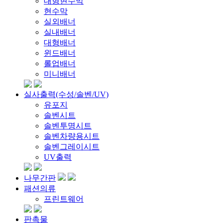
대형현수막
현수막
실외배너
실내배너
대형배너
윈드배너
롤업배너
미니배너
실사출력(수성/솔벤/UV)
유포지
솔벤시트
솔벤투명시트
솔벤차량용시트
솔벤그레이시트
UV출력
나무간판
패션의류
프린트웨어
판촉물