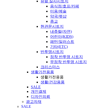
뮤럴 실사시트지
음식점/호프/카페
미용/예술
약국/펫샵
종교
현관문시트지
내츄럴(자연)
어린이(KIDS)
패턴/일러스트
기타(ETC)
반투명시트지
점착 반투명 시트지
무점착 반투명 시트지
크리스마스
생활가전용품
생활가전용품
생활/건강용품
SALE
개인결제
디자인의뢰
광고자재
SALE