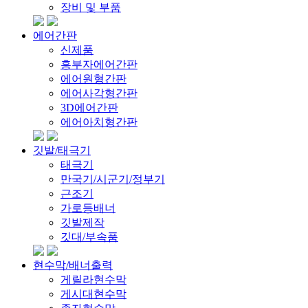
장비 및 부품
에어간판
신제품
흥부자에어간판
에어원형간판
에어사각형간판
3D에어간판
에어아치형간판
깃발/태극기
태극기
만국기/시군기/정부기
근조기
가로등배너
깃발제작
깃대/부속품
현수막/배너출력
게릴라현수막
게시대현수막