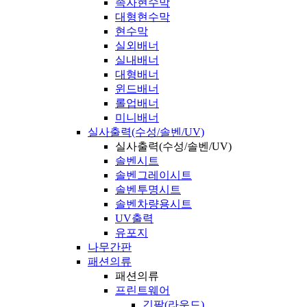
족자현수막
대형현수막
현수막
실외배너
실내배너
대형배너
윈드배너
롤업배너
미니배너
실사출력(수성/솔벤/UV)
실사출력(수성/솔벤/UV)
솔벤시트
솔벤그레이시트
솔벤투명시트
솔벤차량용시트
UV출력
유포지
나무간판
패션의류
패션의류
프린트웨어
긴팔(라운드)