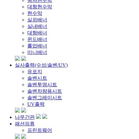
족자현수막
대형현수막
현수막
실외배너
실내배너
대형배너
윈드배너
롤업배너
미니배너
실사출력(수성/솔벤/UV)
유포지
솔벤시트
솔벤투명시트
솔벤차량용시트
솔벤그레이시트
UV출력
나무간판
패션의류
프린트웨어