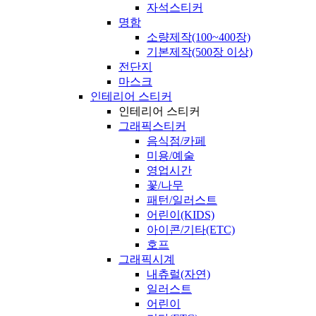
자석스티커
명함
소량제작(100~400장)
기본제작(500장 이상)
전단지
마스크
인테리어 스티커
인테리어 스티커
그래픽스티커
음식점/카페
미용/예술
영업시간
꽃/나무
패턴/일러스트
어린이(KIDS)
아이콘/기타(ETC)
호프
그래픽시계
내츄럴(자연)
일러스트
어린이