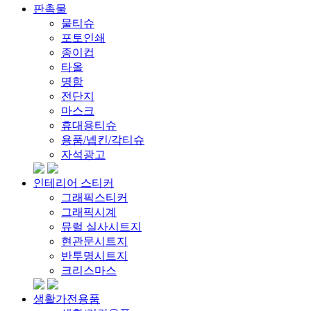
판촉물
물티슈
포토인쇄
종이컵
타올
명함
전단지
마스크
휴대용티슈
용품/넵킨/각티슈
자석광고
인테리어 스티커
그래픽스티커
그래픽시계
뮤럴 실사시트지
현관문시트지
반투명시트지
크리스마스
생활가전용품