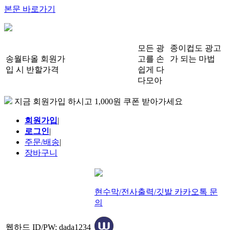
본문 바로가기
모든 광
종이컵도 광고
송월타올 회원가
고를 손
가 되는 마법
입 시 반할가격
쉽게 다
다모아
지금 회원가입 하시고 1,000원 쿠폰 받아가세요
회원가입
|
로그인
|
주문/배송
|
장바구니
현수막/전사출력/깃발 카카오톡 문
의
웹하드 ID/PW: dada1234