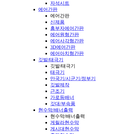
자석시트
에어간판
에어간판
신제품
흥부자에어간판
에어원형간판
에어사각형간판
3D에어간판
에어아치형간판
깃발/태극기
깃발/태극기
태극기
만국기/시군기/정부기
깃발제작
근조기
가로등배너
깃대/부속품
현수막/배너출력
현수막/배너출력
게릴라현수막
게시대현수막