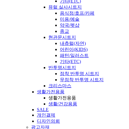
기타(ETC)
뮤럴 실사시트지
음식점/호프/카페
미용/예술
약국/펫샵
종교
현관문시트지
내츄럴(자연)
어린이(KIDS)
패턴/일러스트
기타(ETC)
반투명시트지
점착 반투명 시트지
무점착 반투명 시트지
크리스마스
생활가전용품
생활가전용품
생활/건강용품
SALE
개인결제
디자인의뢰
광고자재