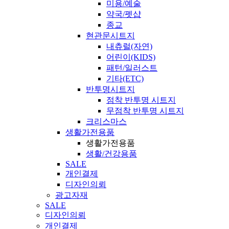
미용/예술
약국/펫샵
종교
현관문시트지
내츄럴(자연)
어린이(KIDS)
패턴/일러스트
기타(ETC)
반투명시트지
점착 반투명 시트지
무점착 반투명 시트지
크리스마스
생활가전용품
생활가전용품
생활/건강용품
SALE
개인결제
디자인의뢰
광고자재
SALE
디자인의뢰
개인결제