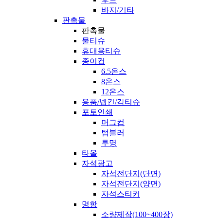
바지/기타
판촉물
판촉물
물티슈
휴대용티슈
종이컵
6.5온스
8온스
12온스
용품/넵킨/각티슈
포토인쇄
머그컵
텀블러
투명
타올
자석광고
자석전단지(단면)
자석전단지(양면)
자석스티커
명함
소량제작(100~400장)