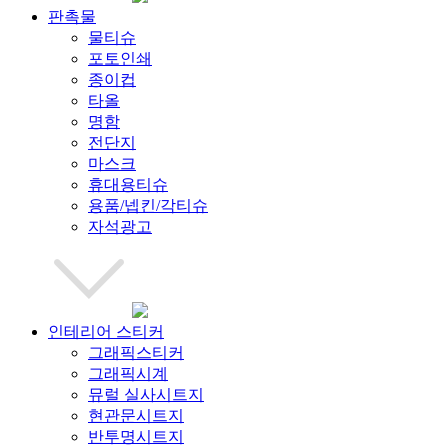
판촉물
물티슈
포토인쇄
종이컵
타올
명함
전단지
마스크
휴대용티슈
용품/넵킨/각티슈
자석광고
인테리어 스티커
그래픽스티커
그래픽시계
뮤럴 실사시트지
현관문시트지
반투명시트지