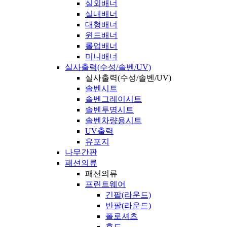
실외배너
실내배너
대형배너
윈드배너
롤업배너
미니배너
실사출력(수성/솔벤/UV)
실사출력(수성/솔벤/UV)
솔벤시트
솔벤그레이시트
솔벤투명시트
솔벤차량용시트
UV출력
유포지
나무간판
패션의류
패션의류
프린트웨어
긴팔(라운드)
반팔(라운드)
폴로셔츠
후드