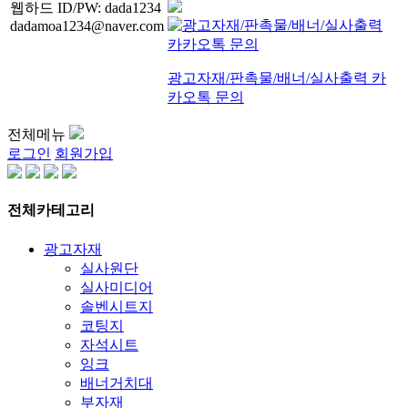
웹하드 ID/PW: dada1234
dadamoa1234@naver.com
광고자재/판촉물/배너/실사출력 카
카오톡 문의
전체메뉴
로그인
회원가입
전체카테고리
광고자재
실사원단
실사미디어
솔벤시트지
코팅지
자석시트
잉크
배너거치대
부자재