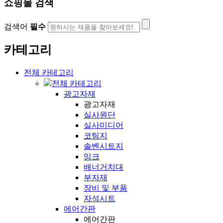
쇼핑몰 검색
검색어
필수
카테고리
전체 카테고리
전체 카테고리
광고자재
광고자재
실사원단
실사미디어
코팅지
솔벤시트지
잉크
배너거치대
부자재
장비 및 부품
자석시트
에어간판
에어간판