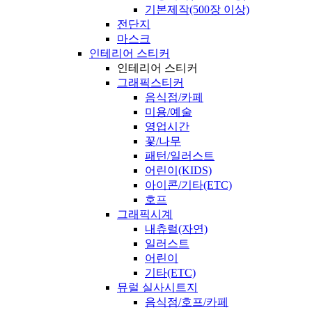
기본제작(500장 이상)
전단지
마스크
인테리어 스티커
인테리어 스티커
그래픽스티커
음식점/카페
미용/예술
영업시간
꽃/나무
패턴/일러스트
어린이(KIDS)
아이콘/기타(ETC)
호프
그래픽시계
내츄럴(자연)
일러스트
어린이
기타(ETC)
뮤럴 실사시트지
음식점/호프/카페