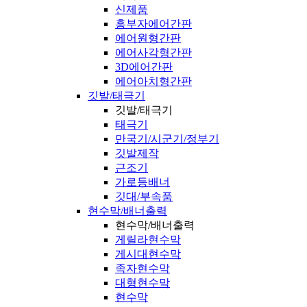
신제품
흥부자에어간판
에어원형간판
에어사각형간판
3D에어간판
에어아치형간판
깃발/태극기
깃발/태극기
태극기
만국기/시군기/정부기
깃발제작
근조기
가로등배너
깃대/부속품
현수막/배너출력
현수막/배너출력
게릴라현수막
게시대현수막
족자현수막
대형현수막
현수막