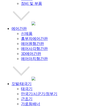
장비 및 부품
에어간판
신제품
흥부자에어간판
에어원형간판
에어사각형간판
3D에어간판
에어아치형간판
깃발/태극기
태극기
만국기/시군기/정부기
근조기
가로등배너