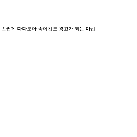
 손쉽게 다다모아
종이컵도 광고가 되는 마법