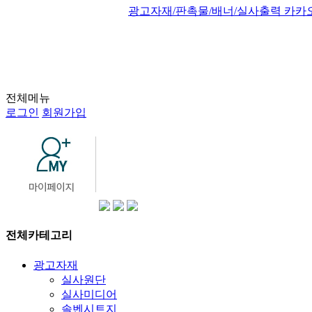
광고자재/판촉물/배너/실사출력 카카
전체메뉴
로그인
회원가입
전체카테고리
광고자재
실사원단
실사미디어
솔벤시트지