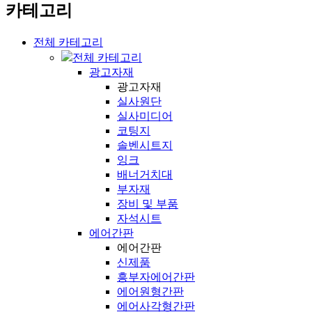
카테고리
전체 카테고리
전체 카테고리
광고자재
광고자재
실사원단
실사미디어
코팅지
솔벤시트지
잉크
배너거치대
부자재
장비 및 부품
자석시트
에어간판
에어간판
신제품
흥부자에어간판
에어원형간판
에어사각형간판