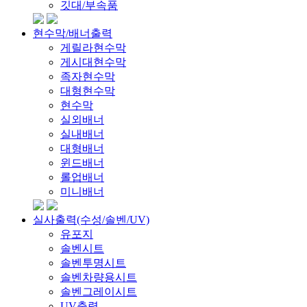
깃대/부속품
현수막/배너출력
게릴라현수막
게시대현수막
족자현수막
대형현수막
현수막
실외배너
실내배너
대형배너
윈드배너
롤업배너
미니배너
실사출력(수성/솔벤/UV)
유포지
솔벤시트
솔벤투명시트
솔벤차량용시트
솔벤그레이시트
UV출력