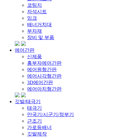
코팅지
자석시트
잉크
배너거치대
부자재
장비 및 부품
에어간판
신제품
흥부자에어간판
에어원형간판
에어사각형간판
3D에어간판
에어아치형간판
깃발/태극기
태극기
만국기/시군기/정부기
근조기
가로등배너
깃발제작