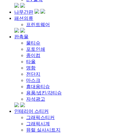
나무간판
패션의류
프린트웨어
판촉물
물티슈
포토인쇄
종이컵
타올
명함
전단지
마스크
휴대용티슈
용품/넵킨/각티슈
자석광고
인테리어 스티커
그래픽스티커
그래픽시계
뮤럴 실사시트지