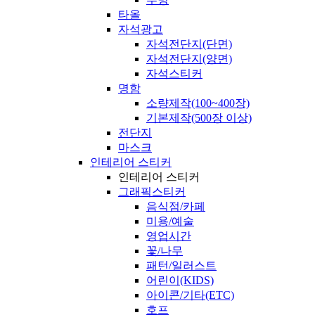
타올
자석광고
자석전단지(단면)
자석전단지(양면)
자석스티커
명함
소량제작(100~400장)
기본제작(500장 이상)
전단지
마스크
인테리어 스티커
인테리어 스티커
그래픽스티커
음식점/카페
미용/예술
영업시간
꽃/나무
패턴/일러스트
어린이(KIDS)
아이콘/기타(ETC)
호프