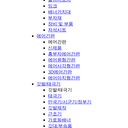
잉크
배너거치대
부자재
장비 및 부품
자석시트
에어간판
에어간판
신제품
흥부자에어간판
에어원형간판
에어사각형간판
3D에어간판
에어아치형간판
깃발/태극기
깃발/태극기
태극기
만국기/시군기/정부기
깃발제작
근조기
가로등배너
깃대/부속품