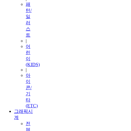
패
턴/
일
러
스
트
|
어
린
이
(KIDS)
|
아
이
콘/
기
타
(ETC)
그래픽시
계
전
체