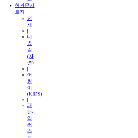
현관문시
트지
전
체
|
내
츄
럴
(자
연)
|
어
린
이
(KIDS)
|
패
턴/
일
러
스
트