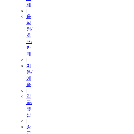
체
|
음
식
점/
호
프/
카
페
|
미
용/
예
술
|
약
국/
펫
샵
|
종
교