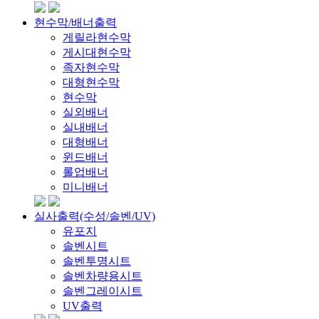
현수막/배너출력
게릴라현수막
게시대현수막
족자현수막
대형현수막
현수막
실외배너
실내배너
대형배너
윈드배너
롤업배너
미니배너
실사출력(수성/솔벤/UV)
유포지
솔벤시트
솔벤투명시트
솔벤차량용시트
솔벤그레이시트
UV출력