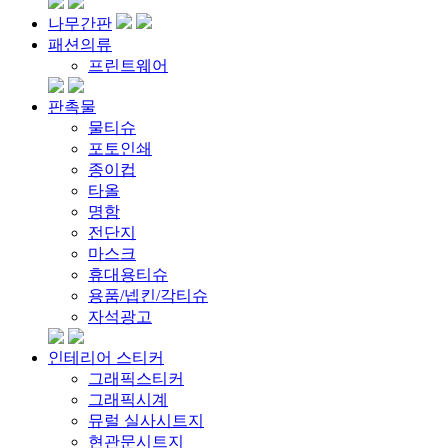
나무간판
패션의류
프린트웨어
판촉물
물티슈
포토인쇄
종이컵
타올
명함
전단지
마스크
휴대용티슈
용품/넵킨/각티슈
자석광고
인테리어 스티커
그래픽스티커
그래픽시계
뮤럴 실사시트지
현관문시트지