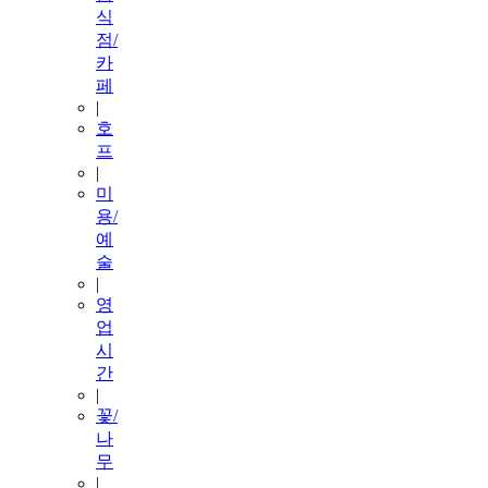
식
점/
카
페
|
호
프
|
미
용/
예
술
|
영
업
시
간
|
꽃/
나
무
|