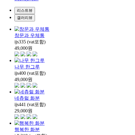
리스트뷰
갤러리뷰
창문과 우체통
ijs335 (vat포함)
49,000
원
나무 한그루
ijs400 (vat포함)
49,000
원
네츄럴 화분
ijs441 (vat포함)
29,000
원
행복한 화분