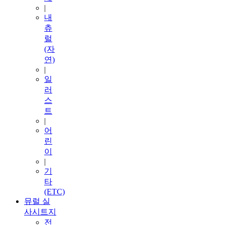
|
내
츄
럴
(자
연)
|
일
러
스
트
|
어
린
이
|
기
타
(ETC)
뮤럴 실
사시트지
전