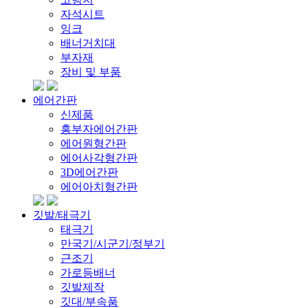
자석시트
잉크
배너거치대
부자재
장비 및 부품
에어간판
신제품
흥부자에어간판
에어원형간판
에어사각형간판
3D에어간판
에어아치형간판
깃발/태극기
태극기
만국기/시군기/정부기
근조기
가로등배너
깃발제작
깃대/부속품