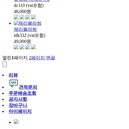
dc110 (vat포함)
48,000
원
체리블라썸
idk332 (vat포함)
49,000
원
열린
1
페이지
2
페이지
맨끝
리뷰
견적문의
주문배송조회
공지사항
장바구니
마이페이지