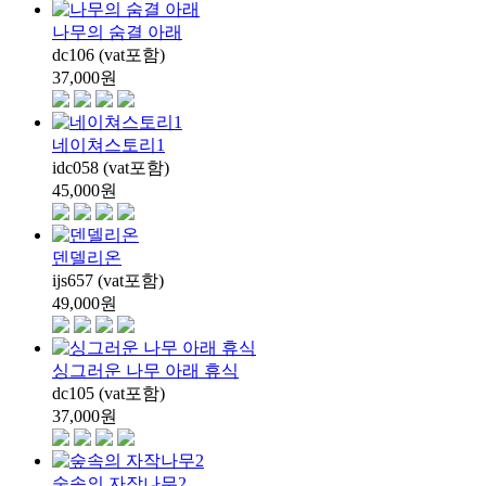
나무의 숨결 아래
dc106 (vat포함)
37,000
원
네이쳐스토리1
idc058 (vat포함)
45,000
원
덴델리온
ijs657 (vat포함)
49,000
원
싱그러운 나무 아래 휴식
dc105 (vat포함)
37,000
원
숲속의 자작나무2