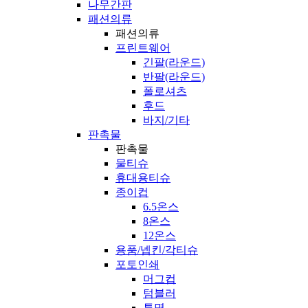
나무간판
패션의류
패션의류
프린트웨어
긴팔(라운드)
반팔(라운드)
폴로셔츠
후드
바지/기타
판촉물
판촉물
물티슈
휴대용티슈
종이컵
6.5온스
8온스
12온스
용품/넵킨/각티슈
포토인쇄
머그컵
텀블러
투명