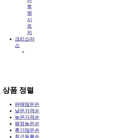
반
투
명
시
트
지
크리스마
스
상품 정렬
판매많은순
낮은가격순
높은가격순
평점높은순
후기많은순
최근등록순