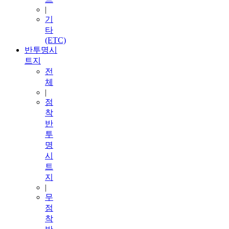
|
기
타
(ETC)
반투명시
트지
전
체
|
점
착
반
투
명
시
트
지
|
무
점
착