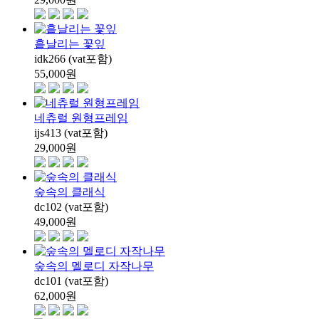
흩날리는 꽃잎
idk266 (vat포함)
55,000
원
네츄럴 원형프레임
ijs413 (vat포함)
29,000
원
숲속의 클래식
dc102 (vat포함)
49,000
원
숲속의 멜로디 자작나무
dc101 (vat포함)
62,000
원