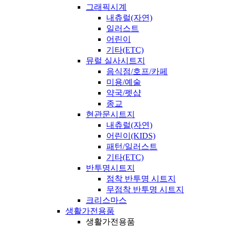
그래픽시계
내츄럴(자연)
일러스트
어린이
기타(ETC)
뮤럴 실사시트지
음식점/호프/카페
미용/예술
약국/펫샵
종교
현관문시트지
내츄럴(자연)
어린이(KIDS)
패턴/일러스트
기타(ETC)
반투명시트지
점착 반투명 시트지
무점착 반투명 시트지
크리스마스
생활가전용품
생활가전용품