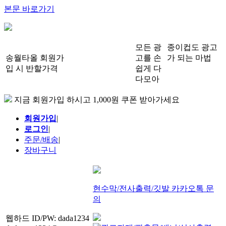
본문 바로가기
모든 광
종이컵도 광고
송월타올 회원가
고를 손
가 되는 마법
입 시 반할가격
쉽게 다
다모아
지금 회원가입 하시고 1,000원 쿠폰 받아가세요
회원가입
|
로그인
|
주문/배송
|
장바구니
현수막/전사출력/깃발 카카오톡 문
의
웹하드 ID/PW: dada1234