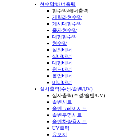
현수막/배너출력
현수막/배너출력
게릴라현수막
게시대현수막
족자현수막
대형현수막
현수막
실외배너
실내배너
대형배너
윈드배너
롤업배너
미니배너
실사출력(수성/솔벤/UV)
실사출력(수성/솔벤/UV)
솔벤시트
솔벤그레이시트
솔벤투명시트
솔벤차량용시트
UV출력
유포지