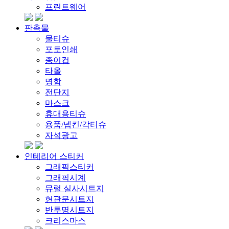
프린트웨어
판촉물
물티슈
포토인쇄
종이컵
타올
명함
전단지
마스크
휴대용티슈
용품/넵킨/각티슈
자석광고
인테리어 스티커
그래픽스티커
그래픽시계
뮤럴 실사시트지
현관문시트지
반투명시트지
크리스마스