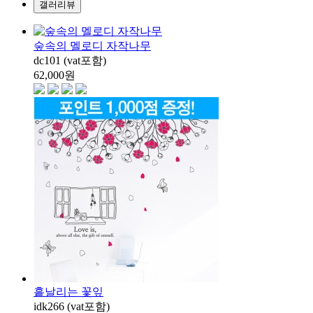
갤러리뷰
숲속의 멜로디 자작나무
dc101 (vat포함)
62,000
원
흩날리는 꽃잎
idk266 (vat포함)