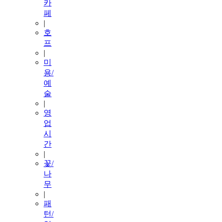
카
페
|
호
프
|
미
용/
예
술
|
영
업
시
간
|
꽃/
나
무
|
패
턴/