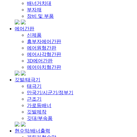
배너거치대
부자재
장비 및 부품
에어간판
신제품
흥부자에어간판
에어원형간판
에어사각형간판
3D에어간판
에어아치형간판
깃발/태극기
태극기
만국기/시군기/정부기
근조기
가로등배너
깃발제작
깃대/부속품
현수막/배너출력