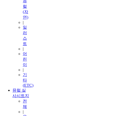
츄
럴
(자
연)
|
일
러
스
트
|
어
린
이
|
기
타
(ETC)
뮤럴 실
사시트지
전
체
|