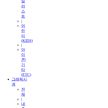
일
러
스
트
|
어
린
이
(KIDS)
|
아
이
콘/
기
타
(ETC)
그래픽시
계
전
체
|
내