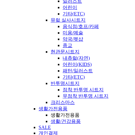
일러스트
어린이
기타(ETC)
뮤럴 실사시트지
음식점/호프/카페
미용/예술
약국/펫샵
종교
현관문시트지
내츄럴(자연)
어린이(KIDS)
패턴/일러스트
기타(ETC)
반투명시트지
점착 반투명 시트지
무점착 반투명 시트지
크리스마스
생활가전용품
생활가전용품
생활/건강용품
SALE
개인결제