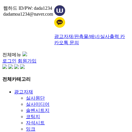
웹하드 ID/PW: dada1234
dadamoa1234@naver.com
광고자재/판촉물/배너/실사출력 카
카오톡 문의
전체메뉴
로그인
회원가입
전체카테고리
광고자재
실사원단
실사미디어
솔벤시트지
코팅지
자석시트
잉크