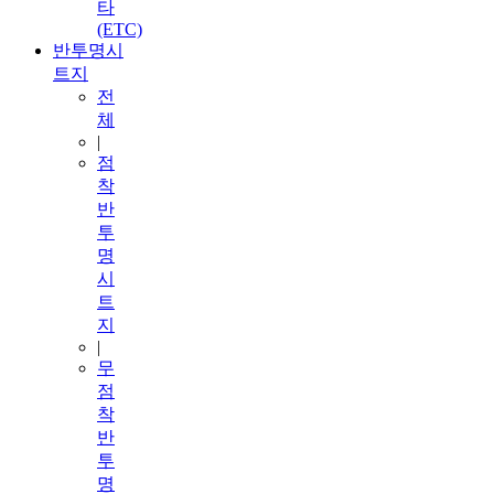
타
(ETC)
반투명시
트지
전
체
|
점
착
반
투
명
시
트
지
|
무
점
착
반
투
명