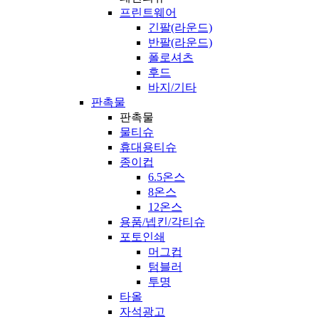
프린트웨어
긴팔(라운드)
반팔(라운드)
폴로셔츠
후드
바지/기타
판촉물
판촉물
물티슈
휴대용티슈
종이컵
6.5온스
8온스
12온스
용품/넵킨/각티슈
포토인쇄
머그컵
텀블러
투명
타올
자석광고