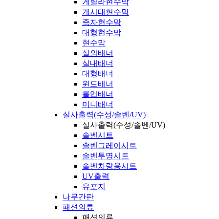
게릴라현수막
게시대현수막
족자현수막
대형현수막
현수막
실외배너
실내배너
대형배너
윈드배너
롤업배너
미니배너
실사출력(수성/솔벤/UV)
실사출력(수성/솔벤/UV)
솔벤시트
솔벤그레이시트
솔벤투명시트
솔벤차량용시트
UV출력
유포지
나무간판
패션의류
패션의류