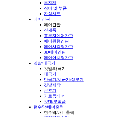
부자재
장비 및 부품
자석시트
에어간판
에어간판
신제품
흥부자에어간판
에어원형간판
에어사각형간판
3D에어간판
에어아치형간판
깃발/태극기
깃발/태극기
태극기
만국기/시군기/정부기
깃발제작
근조기
가로등배너
깃대/부속품
현수막/배너출력
현수막/배너출력