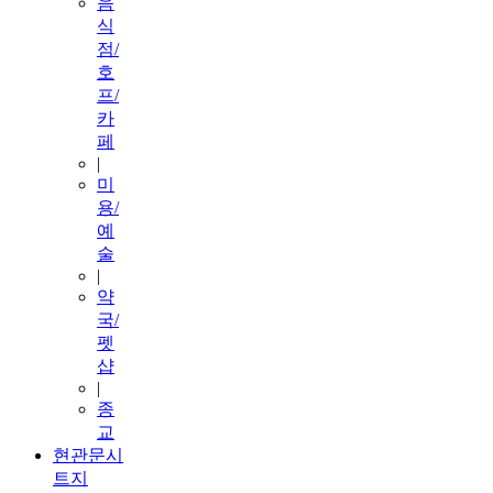
음
식
점/
호
프/
카
페
|
미
용/
예
술
|
약
국/
펫
샵
|
종
교
현관문시
트지