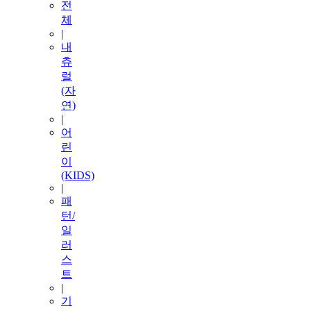
전
체
|
내
츄
럴
(자
연)
|
어
린
이
(KIDS)
|
패
턴/
일
러
스
트
|
기