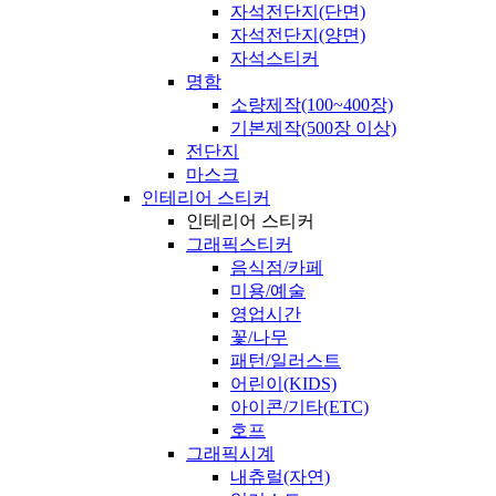
자석전단지(단면)
자석전단지(양면)
자석스티커
명함
소량제작(100~400장)
기본제작(500장 이상)
전단지
마스크
인테리어 스티커
인테리어 스티커
그래픽스티커
음식점/카페
미용/예술
영업시간
꽃/나무
패턴/일러스트
어린이(KIDS)
아이콘/기타(ETC)
호프
그래픽시계
내츄럴(자연)