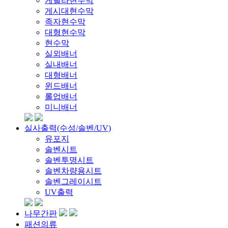
게릴라현수막
게시대현수막
족자현수막
대형현수막
현수막
실외배너
실내배너
대형배너
윈드배너
롤업배너
미니배너
실사출력(수성/솔벤/UV)
유포지
솔벤시트
솔벤투명시트
솔벤차량용시트
솔벤그레이시트
UV출력
나무간판
패션의류