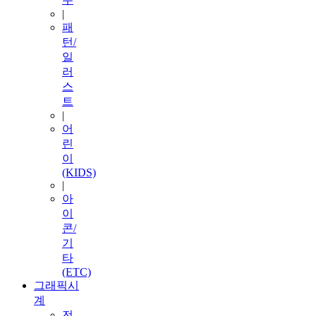
|
패
턴/
일
러
스
트
|
어
린
이
(KIDS)
|
아
이
콘/
기
타
(ETC)
그래픽시
계
전