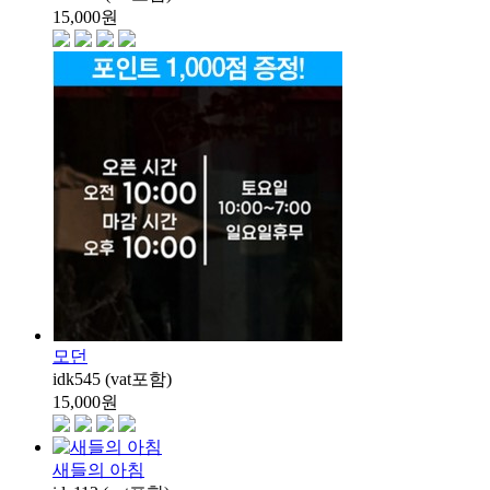
15,000
원
모던
idk545 (vat포함)
15,000
원
새들의 아침