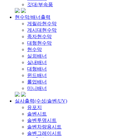
깃대/부속품
현수막/배너출력
게릴라현수막
게시대현수막
족자현수막
대형현수막
현수막
실외배너
실내배너
대형배너
윈드배너
롤업배너
미니배너
실사출력(수성/솔벤/UV)
유포지
솔벤시트
솔벤투명시트
솔벤차량용시트
솔벤그레이시트