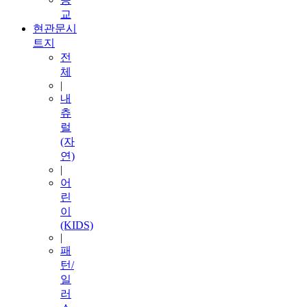
교
현관문시
트지
전
체
|
내
츄
럴
(자
연)
|
어
린
이
(KIDS)
|
패
턴/
일
러