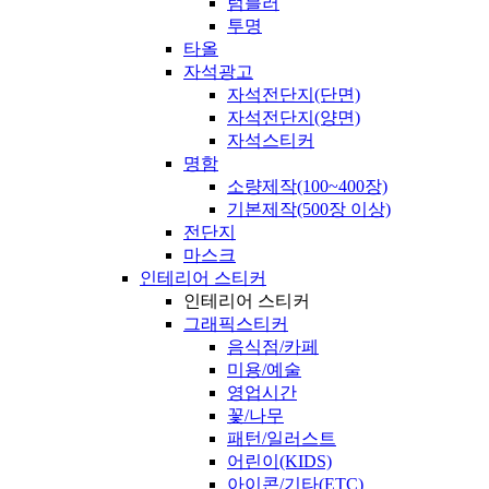
텀블러
투명
타올
자석광고
자석전단지(단면)
자석전단지(양면)
자석스티커
명함
소량제작(100~400장)
기본제작(500장 이상)
전단지
마스크
인테리어 스티커
인테리어 스티커
그래픽스티커
음식점/카페
미용/예술
영업시간
꽃/나무
패턴/일러스트
어린이(KIDS)
아이콘/기타(ETC)