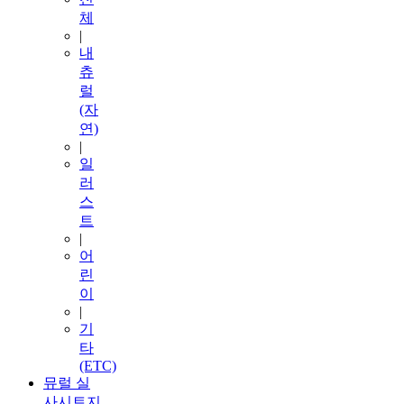
체
|
내
츄
럴
(자
연)
|
일
러
스
트
|
어
린
이
|
기
타
(ETC)
뮤럴 실
사시트지