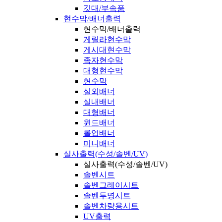
깃대/부속품
현수막/배너출력
현수막/배너출력
게릴라현수막
게시대현수막
족자현수막
대형현수막
현수막
실외배너
실내배너
대형배너
윈드배너
롤업배너
미니배너
실사출력(수성/솔벤/UV)
실사출력(수성/솔벤/UV)
솔벤시트
솔벤그레이시트
솔벤투명시트
솔벤차량용시트
UV출력