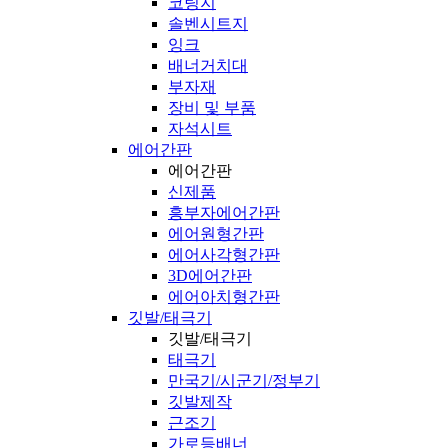
코팅지
솔벤시트지
잉크
배너거치대
부자재
장비 및 부품
자석시트
에어간판
에어간판
신제품
흥부자에어간판
에어원형간판
에어사각형간판
3D에어간판
에어아치형간판
깃발/태극기
깃발/태극기
태극기
만국기/시군기/정부기
깃발제작
근조기
가로등배너