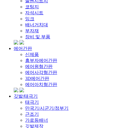
솔벤시트지
코팅지
자석시트
잉크
배너거치대
부자재
장비 및 부품
에어간판
신제품
흥부자에어간판
에어원형간판
에어사각형간판
3D에어간판
에어아치형간판
깃발/태극기
태극기
만국기/시군기/정부기
근조기
가로등배너
깃발제작