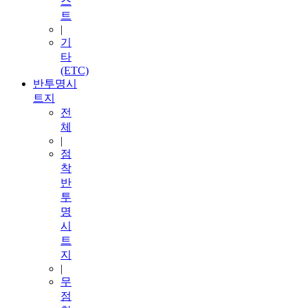
스
트
|
기
타
(ETC)
반투명시
트지
전
체
|
점
착
반
투
명
시
트
지
|
무
점