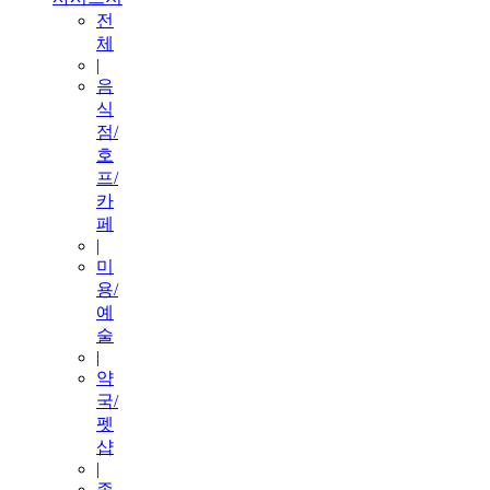
전
체
|
음
식
점/
호
프/
카
페
|
미
용/
예
술
|
약
국/
펫
샵
|
종