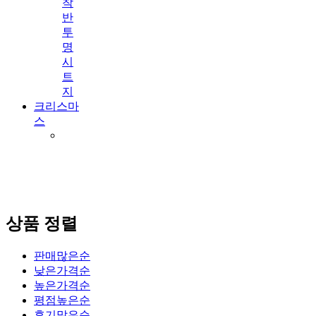
착
반
투
명
시
트
지
크리스마
스
상품 정렬
판매많은순
낮은가격순
높은가격순
평점높은순
후기많은순