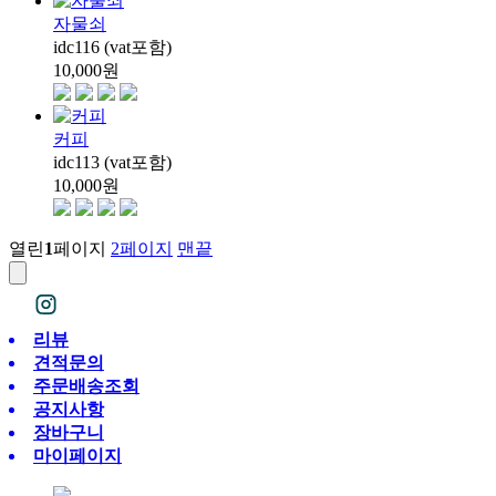
자물쇠
idc116 (vat포함)
10,000
원
커피
idc113 (vat포함)
10,000
원
열린
1
페이지
2
페이지
맨끝
리뷰
견적문의
주문배송조회
공지사항
장바구니
마이페이지