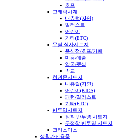
호프
그래픽시계
내츄럴(자연)
일러스트
어린이
기타(ETC)
뮤럴 실사시트지
음식점/호프/카페
미용/예술
약국/펫샵
종교
현관문시트지
내츄럴(자연)
어린이(KIDS)
패턴/일러스트
기타(ETC)
반투명시트지
점착 반투명 시트지
무점착 반투명 시트지
크리스마스
생활가전용품