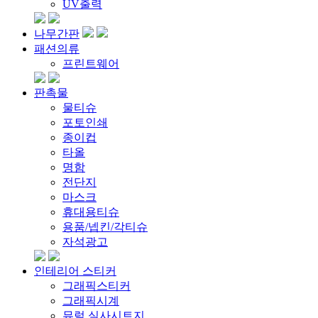
UV출력
나무간판
패션의류
프린트웨어
판촉물
물티슈
포토인쇄
종이컵
타올
명함
전단지
마스크
휴대용티슈
용품/넵킨/각티슈
자석광고
인테리어 스티커
그래픽스티커
그래픽시계
뮤럴 실사시트지