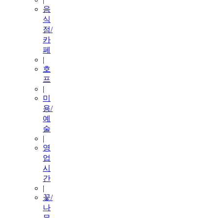
음
식
점/
카
페
|
호
프
|
미
용/
예
술
|
영
업
시
간
|
꽃/
나
무