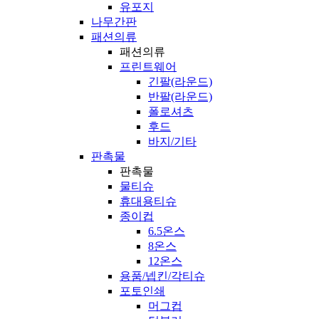
유포지
나무간판
패션의류
패션의류
프린트웨어
긴팔(라운드)
반팔(라운드)
폴로셔츠
후드
바지/기타
판촉물
판촉물
물티슈
휴대용티슈
종이컵
6.5온스
8온스
12온스
용품/넵킨/각티슈
포토인쇄
머그컵