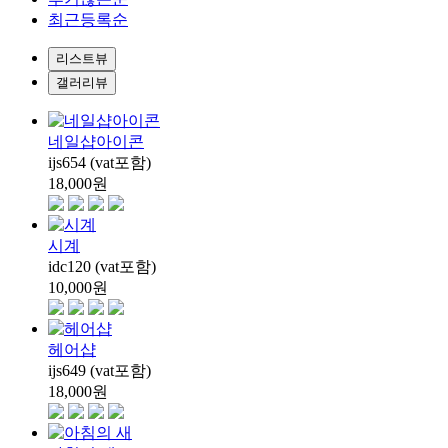
최근등록순
리스트뷰
갤러리뷰
네일샵아이콘
ijs654 (vat포함)
18,000
원
시계
idc120 (vat포함)
10,000
원
헤어샵
ijs649 (vat포함)
18,000
원