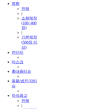
명함
전체
|
소량제작
(100~400
장)
|
기본제작
(500장 이
상)
전단지
마스크
휴대용티슈
용품/넵킨/각티
슈
자석광고
전체
|