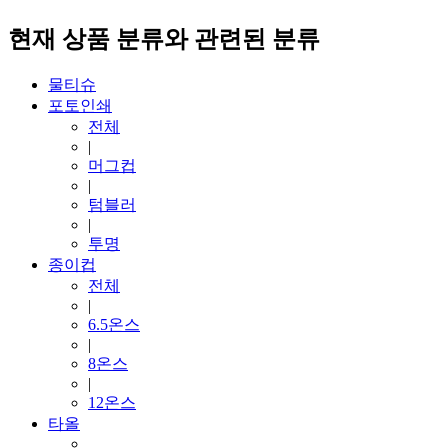
현재 상품 분류와 관련된 분류
물티슈
포토인쇄
전체
|
머그컵
|
텀블러
|
투명
종이컵
전체
|
6.5온스
|
8온스
|
12온스
타올