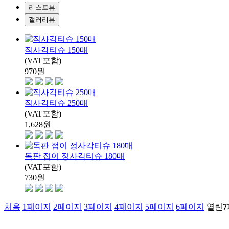
리스트뷰
갤러리뷰
직사각티슈 150매
(VAT포함)
970
원
직사각티슈 250매
(VAT포함)
1,628
원
독판 접이 정사각티슈 180매
(VAT포함)
730
원
처음
1
페이지
2
페이지
3
페이지
4
페이지
5
페이지
6
페이지
열린
7