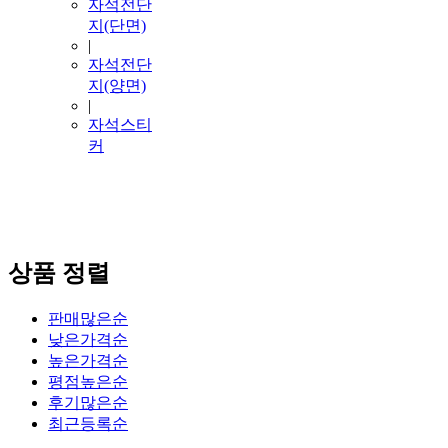
자석전단
지(단면)
|
자석전단
지(양면)
|
자석스티
커
상품 정렬
판매많은순
낮은가격순
높은가격순
평점높은순
후기많은순
최근등록순