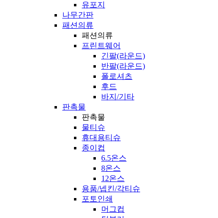
유포지
나무간판
패션의류
패션의류
프린트웨어
긴팔(라운드)
반팔(라운드)
폴로셔츠
후드
바지/기타
판촉물
판촉물
물티슈
휴대용티슈
종이컵
6.5온스
8온스
12온스
용품/넵킨/각티슈
포토인쇄
머그컵