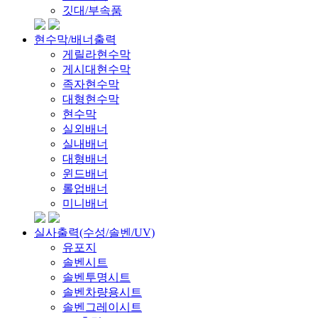
깃대/부속품
현수막/배너출력
게릴라현수막
게시대현수막
족자현수막
대형현수막
현수막
실외배너
실내배너
대형배너
윈드배너
롤업배너
미니배너
실사출력(수성/솔벤/UV)
유포지
솔벤시트
솔벤투명시트
솔벤차량용시트
솔벤그레이시트