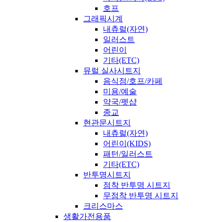
호프
그래픽시계
내츄럴(자연)
일러스트
어린이
기타(ETC)
뮤럴 실사시트지
음식점/호프/카페
미용/예술
약국/펫샵
종교
현관문시트지
내츄럴(자연)
어린이(KIDS)
패턴/일러스트
기타(ETC)
반투명시트지
점착 반투명 시트지
무점착 반투명 시트지
크리스마스
생활가전용품