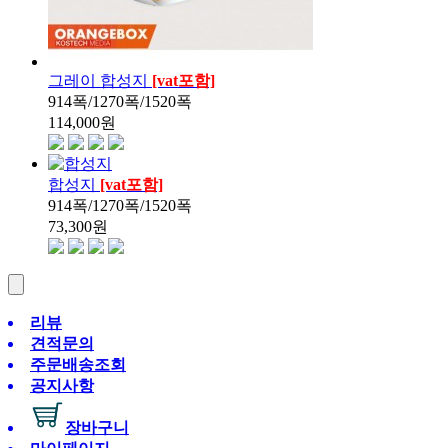
그레이 합성지
[vat포함]
914폭/1270폭/1520폭
114,000
원
합성지
[vat포함]
914폭/1270폭/1520폭
73,300
원
리뷰
견적문의
주문배송조회
공지사항
장바구니