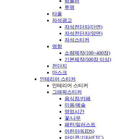
텀블러
투명
타올
자석광고
자석전단지(단면)
자석전단지(양면)
자석스티커
명함
소량제작(100~400장)
기본제작(500장 이상)
전단지
마스크
인테리어 스티커
인테리어 스티커
그래픽스티커
음식점/카페
미용/예술
영업시간
꽃/나무
패턴/일러스트
어린이(KIDS)
아이콘/기타(ETC)