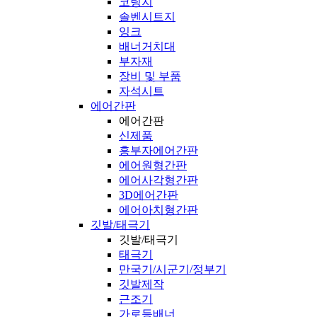
코팅지
솔벤시트지
잉크
배너거치대
부자재
장비 및 부품
자석시트
에어간판
에어간판
신제품
흥부자에어간판
에어원형간판
에어사각형간판
3D에어간판
에어아치형간판
깃발/태극기
깃발/태극기
태극기
만국기/시군기/정부기
깃발제작
근조기
가로등배너