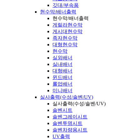
깃대/부속품
현수막/배너출력
현수막/배너출력
게릴라현수막
게시대현수막
족자현수막
대형현수막
현수막
실외배너
실내배너
대형배너
윈드배너
롤업배너
미니배너
실사출력(수성/솔벤/UV)
실사출력(수성/솔벤/UV)
솔벤시트
솔벤그레이시트
솔벤투명시트
솔벤차량용시트
UV출력