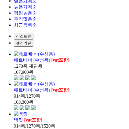
낮은가격순
높은가격순
평점높은순
후기많은순
최근등록순
리스트뷰
갤러리뷰
패트배너 (수성용)
[vat포함]
1270폭 재단용
107,900
원
패트배너 (수성용)
[vat포함]
914폭/1270폭
103,300
원
백릿
[vat포함]
914폭/1270폭/1520폭