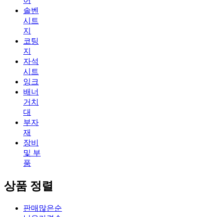
어
솔벤
시트
지
코팅
지
자석
시트
잉크
배너
거치
대
부자
재
장비
및 부
품
상품 정렬
판매많은순