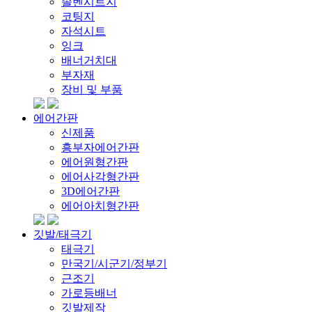
솔벤시트지
코팅지
자석시트
잉크
배너거치대
부자재
장비 및 부품
에어간판
신제품
흥부자에어간판
에어원형간판
에어사각형간판
3D에어간판
에어아치형간판
깃발/태극기
태극기
만국기/시군기/정부기
근조기
가로등배너
깃발제작