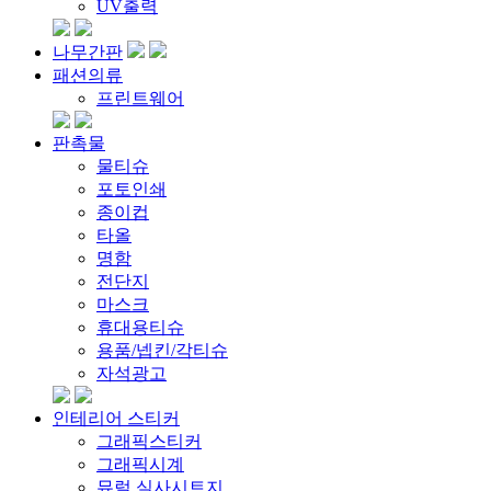
UV출력
나무간판
패션의류
프린트웨어
판촉물
물티슈
포토인쇄
종이컵
타올
명함
전단지
마스크
휴대용티슈
용품/넵킨/각티슈
자석광고
인테리어 스티커
그래픽스티커
그래픽시계
뮤럴 실사시트지